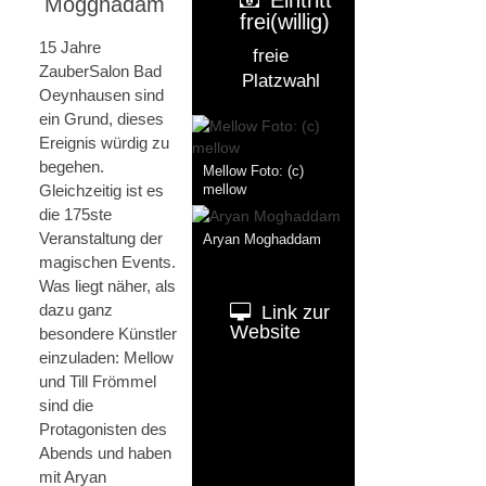
Mogghadam
frei(willig)
15 Jahre
freie
ZauberSalon Bad
Platzwahl
Oeynhausen sind
ein Grund, dieses
Ereignis würdig zu
begehen.
Mellow Foto: (c)
Gleichzeitig ist es
mellow
die 175ste
Veranstaltung der
Aryan Moghaddam
magischen Events.
Was liegt näher, als
dazu ganz
Link zur
Website
besondere Künstler
einzuladen: Mellow
und Till Frömmel
sind die
Protagonisten des
Abends und haben
mit Aryan