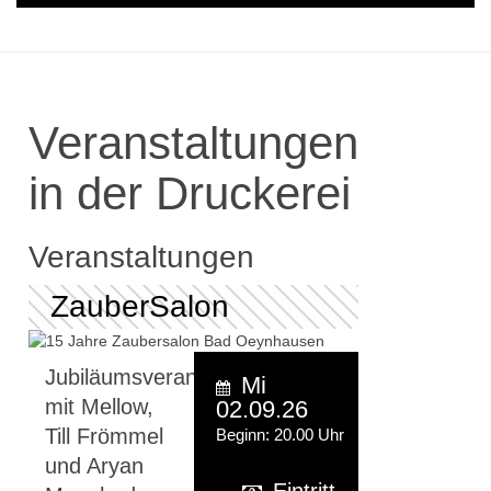
Veranstaltungen
in der Druckerei
Veranstaltungen
ZauberSalon
Jubiläumsveranstaltung
Mi
mit Mellow,
02.09.26
Till Frömmel
Beginn: 20.00 Uhr
und Aryan
Eintritt