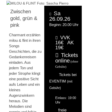
Zwischen
Sa
gold, grün &
26.09.26
pink
Beginn: 20.00 Uhr
Charmant erzählen
VVK
milou & flint in ihren
16€
AK
Songs
19€
Geschichten, die zu
Tickets
Gedankenreisen
online
(ohne
einladen. Aus
Gebühr)
jedem Ton und
jeder Strophe klingt
Tickets bei
eine positive Sicht
EVENTIM
(mit
aufs Leben und ein
Gebühr)
kleines
Augenzwinkern
Einlass: 19:00
heraus. Die
Uhr
Melodien sind
freie
poppig und folkig,