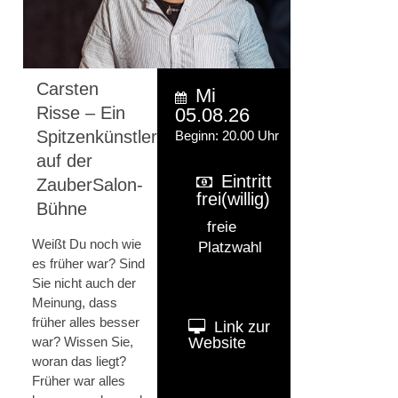
Carsten
Mi
Risse – Ein
05.08.26
Spitzenkünstler
Beginn: 20.00 Uhr
auf der
Eintritt
ZauberSalon-
frei(willig)
Bühne
freie
Weißt Du noch wie
Platzwahl
es früher war? Sind
Sie nicht auch der
Meinung, dass
früher alles besser
Link zur
war? Wissen Sie,
Website
woran das liegt?
Früher war alles