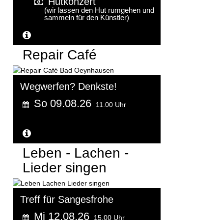
Hutkonzert
(wir lassen den Hut rumgehen und
sammeln für den Künstler)
Weitere Informationen...
Repair Café
Wegwerfen? Denkste!
So 09.08.26
11.00 Uhr
Weitere Informationen...
Leben - Lachen -
Lieder singen
Treff für Sangesfrohe
Mi 12.08.26
15.00 Uhr