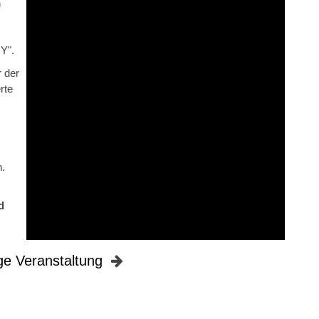
n
Y".
 der
rte
.
d
ge Veranstaltung