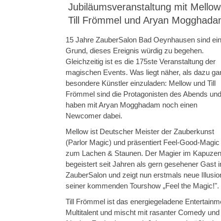
Jubiläumsveranstaltung mit Mellow
Till Frömmel und Aryan Mogghad
15 Jahre ZauberSalon Bad Oeynhausen sind ei
Grund, dieses Ereignis würdig zu begehen.
Gleichzeitig ist es die 175ste Veranstaltung der
magischen Events. Was liegt näher, als dazu ga
besondere Künstler einzuladen: Mellow und Till
Frömmel sind die Protagonisten des Abends un
haben mit Aryan Mogghadam noch einen
Newcomer dabei.
Mellow ist Deutscher Meister der Zauberkunst
(Parlor Magic) und präsentiert Feel-Good-Magic
zum Lachen & Staunen. Der Magier im Kapuzenp
begeistert seit Jahren als gern gesehener Gast 
ZauberSalon und zeigt nun erstmals neue Illusi
seiner kommenden Tourshow „Feel the Magic!".
Till Frömmel ist das energiegeladene Entertainm
Multitalent und mischt mit rasanter Comedy und