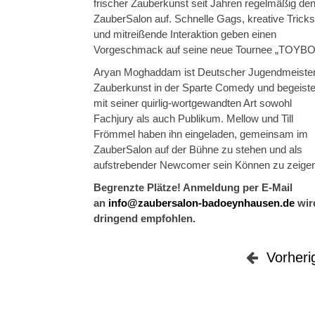
frischer Zauberkunst seit Jahren regelmäßig de
ZauberSalon auf. Schnelle Gags, kreative Tricks
und mitreißende Interaktion geben einen
Vorgeschmack auf seine neue Tournee „TOYBO
Aryan Moghaddam ist Deutscher Jugendmeister
Zauberkunst in der Sparte Comedy und begeiste
mit seiner quirlig-wortgewandten Art sowohl
Fachjury als auch Publikum. Mellow und Till
Frömmel haben ihn eingeladen, gemeinsam im
ZauberSalon auf der Bühne zu stehen und als
aufstrebender Newcomer sein Können zu zeigen
Begrenzte Plätze! Anmeldung per E-Mail
an
info@zaubersalon-badoeynhausen.de
wir
dringend empfohlen.
Vorheri