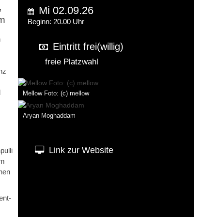
,
Mi 02.09.26
am
Beginn: 20.00 Uhr
n
Eintritt frei(willig)
freie Platzwahl
nz
d
Mellow Foto: (c) mellow
Aryan Moghaddam
Link zur Website
ulli
im
onen
ent-