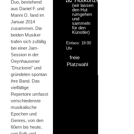
Duo, bestehend
(wir lassen
aus Daniel F. und
den Hut
rumgehen
Manni O. fand im
und
Januar 2014
sammeln
für den
zusammen. Die
Künstler)
beiden Musiker
trafen sich zufällig
Einlass: 18:00
bei einer Jam-
Uhr
Session in der
freie
Oeynhausener
Platzwahl
"Druckerei" und
gründeten spontan
ihre Band. Das
vielfältige
Repertoire umfasst
verschiedenste
musikalische
Epochen und
Genres, von den
60ern bis heute,
von Folk und