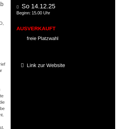
ab
So 14.12.25
Beginn: 15.00 Uhr
O,
AUSVERKAUFT
freie Platzwahl
s
ief
Link zur Website
ür
u
te
die
ube
t.
t.