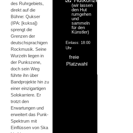
des Ruhrgebiets,
(wir lassen
den Hut
direkt auf die
rumgehen
Bühne: Qukser
und
(IPA: [kʊksa])
sammeln
für den
sprengt die
Künstler)
Grenzen der
deutschsprachigen
Einlass: 18:00
Uhr
Rockmusik. Seine
Wurzeln liegen in
freie
der Punkszene,
Platzwahl
doch sein Weg
führte ihn über
Bandprojekte hin zu
einer einzigartigen
Solokarriere. Er
trotzt den
Erwartungen und
erweitert das Punk-
Spektrum mit
Einflüssen von Ska