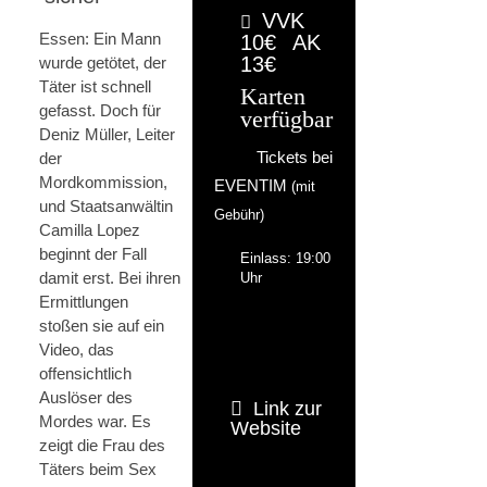
VVK
Essen: Ein Mann
10€
AK
13€
wurde getötet, der
Täter ist schnell
Karten
gefasst. Doch für
verfügbar
Deniz Müller, Leiter
der
Tickets bei
Mordkommission,
EVENTIM
(mit
und Staatsanwältin
Gebühr)
Camilla Lopez
beginnt der Fall
Einlass: 19:00
damit erst. Bei ihren
Uhr
Ermittlungen
stoßen sie auf ein
Video, das
offensichtlich
Auslöser des
Link zur
Mordes war. Es
Website
zeigt die Frau des
Täters beim Sex