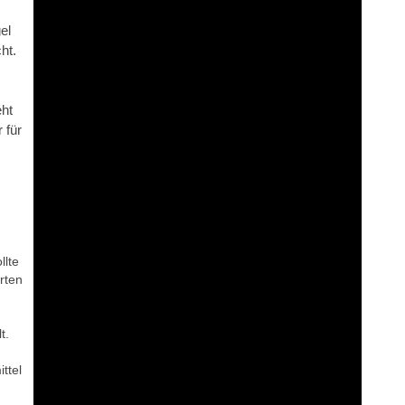
el
ht.
eht
 für
llte
rten
t.
ttel