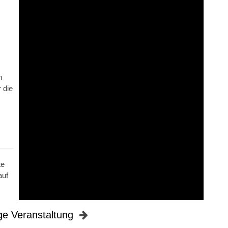
m
 die
te
auf
ge Veranstaltung