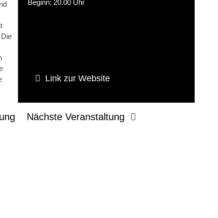
Beginn: 20.00 Uhr
nd
t
 Die
n
e
Link zur Website
e
tung
Nächste Veranstaltung