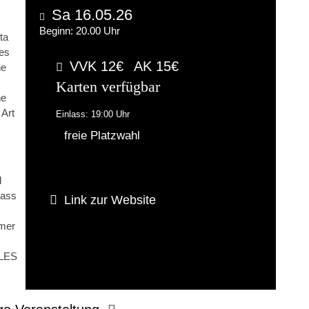
Sa 16.05.26
Beginn: 20.00 Uhr
ta
hes
VVK 12€
AK 15€
ne
Karten verfügbar
ne
 Art
Einlass: 19:00 Uhr
freie Platzwahl
d
dass
Link zur Website
mmer
LLES