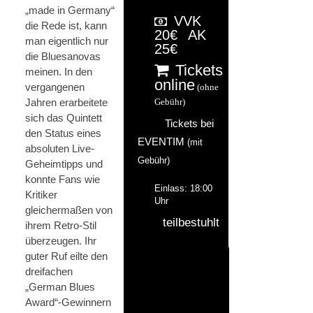
„made in Germany“
VVK
die Rede ist, kann
20€
AK
man eigentlich nur
25€
die Bluesanovas
Tickets
meinen. In den
online
vergangenen
(ohne
Jahren erarbeitete
Gebühr)
sich das Quintett
Tickets bei
den Status eines
EVENTIM
(mit
absoluten Live-
Gebühr)
Geheimtipps und
konnte Fans wie
Einlass: 18:00
Kritiker
Uhr
gleichermaßen von
teilbestuhlt
ihrem Retro-Stil
überzeugen. Ihr
guter Ruf eilte den
dreifachen
„German Blues
Award“-Gewinnern