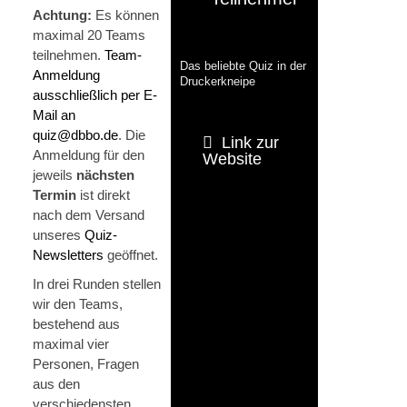
Achtung:
Es können
maximal 20 Teams
teilnehmen.
Team-
Das beliebte Quiz in der
Anmeldung
Druckerkneipe
ausschließlich per E-
Mail an
quiz@dbbo.de
. Die
Link zur
Anmeldung für den
Website
jeweils
nächsten
Termin
ist direkt
nach dem Versand
unseres
Quiz-
Newsletters
geöffnet.
In drei Runden stellen
wir den Teams,
bestehend aus
maximal vier
Personen, Fragen
aus den
verschiedensten