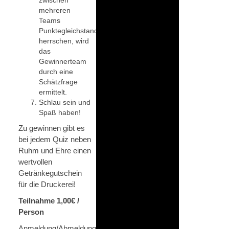
mehreren
Teams
Punktegleichstand
herrschen, wird
das
Gewinnerteam
durch eine
Schätzfrage
ermittelt.
Schlau sein und
Spaß haben!
Zu gewinnen gibt es
bei jedem Quiz neben
Ruhm und Ehre einen
wertvollen
Getränkegutschein
für die Druckerei!
Teilnahme 1,00€ /
Person
Anmeldung/Abmeldung/Fragen:
quiz@dbbo.de