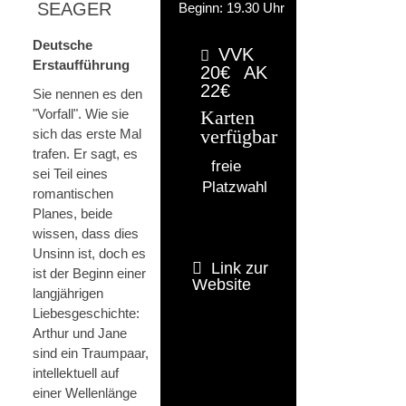
SEAGER
Beginn: 19.30 Uhr
Deutsche
VVK
Erstaufführung
20€
AK
22€
Sie nennen es den
"Vorfall". Wie sie
Karten
sich das erste Mal
verfügbar
trafen. Er sagt, es
freie
sei Teil eines
Platzwahl
romantischen
Planes, beide
wissen, dass dies
Unsinn ist, doch es
Link zur
ist der Beginn einer
Website
langjährigen
Liebesgeschichte:
Arthur und Jane
sind ein Traumpaar,
intellektuell auf
einer Wellenlänge