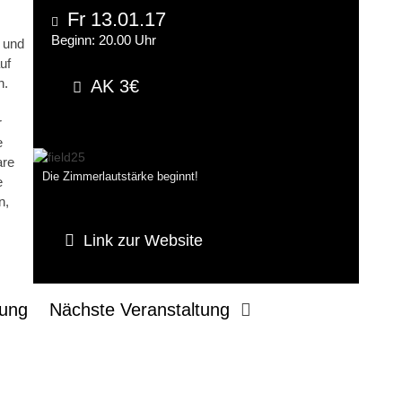
Fr 13.01.17
Beginn: 20.00 Uhr
 und
uf
n.
AK 3€
r
e
are
Die Zimmerlautstärke beginnt!
e
n,
Link zur Website
tung
Nächste Veranstaltung