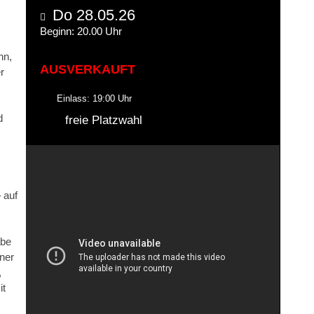
Do 28.05.26
Beginn: 20.00 Uhr
nn,
AUSVERKAUFT
r
Einlass: 19:00 Uhr
d
freie Platzwahl
– auf
abe
iner
,
it