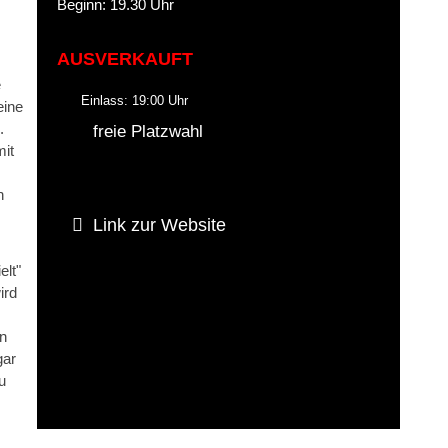
Beginn: 19.30 Uhr
AUSVERKAUFT
e
Einlass: 19:00 Uhr
eine
.
freie Platzwahl
mit
n
Link zur Website
elt"
ird
en
gar
u