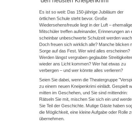
den neusten Kneipenkrimi
Es ist so weit: Das 150-jährige Jubiläum der
örtlichen Schule steht bevor. Große
Wiedersehensfreude liegt in der Luft – ehemalig
Mitschüler treffen aufeinander, Erinnerungen an 
scheinbar unbeschwerte Schulzeit werden wach
Doch freuen sich wirklich alle? Manche blicken 
Sorge auf das Fest. Wer wird alles erscheinen?
Werden längst vergraben geglaubte Streitigkeite
wieder ans Licht kommen? Wer hat etwas zu
verbergen – und wer könnte alles verlieren?
Seien Sie dabei, wenn die Theatergruppe "Verspi
zu einem neuen Kneipenkrimi einlädt. Gespielt w
mitten im Geschehen, und Sie sind mittendrin:
Rätseln Sie mit, mischen Sie sich ein und werd
Sie Teil der Geschichte. Mutige Gäste haben so
die Möglichkeit, eine kleine Aufgabe oder Rolle z
übernehmen.