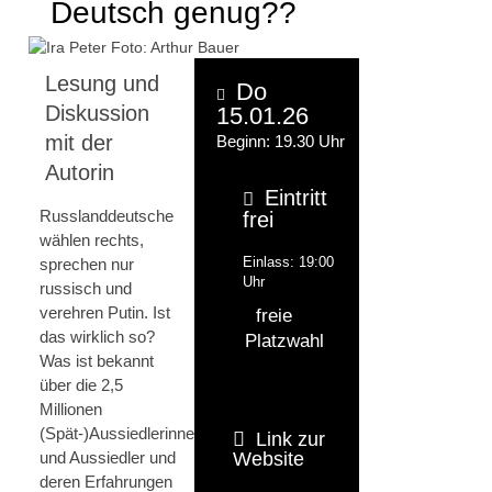
Deutsch genug??
Lesung und
Do
Diskussion
15.01.26
mit der
Beginn: 19.30 Uhr
Autorin
Eintritt
Russlanddeutsche
frei
wählen rechts,
Einlass: 19:00
sprechen nur
Uhr
russisch und
verehren Putin. Ist
freie
das wirklich so?
Platzwahl
Was ist bekannt
über die 2,5
Millionen
(Spät-)Aussiedlerinnen
Link zur
und Aussiedler und
Website
deren Erfahrungen