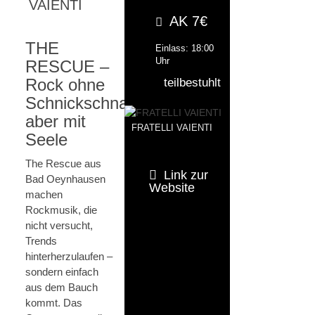
VAIENTI
AK 7€
THE
Einlass: 18:00
Uhr
RESCUE –
Rock ohne
teilbestuhlt
Schnickschnack,
aber mit
FRATELLI VAIENTI
Seele
The Rescue aus
Link zur
Bad Oeynhausen
Website
machen
Rockmusik, die
nicht versucht,
Trends
hinterherzulaufen –
sondern einfach
aus dem Bauch
kommt. Das