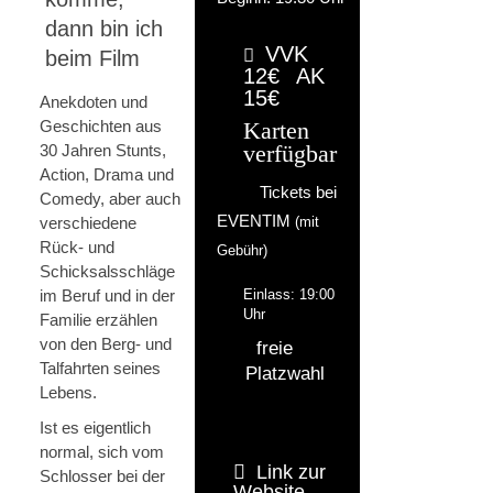
dann bin ich
VVK
beim Film
12€
AK
15€
Anekdoten und
Geschichten aus
Karten
30 Jahren Stunts,
verfügbar
Action, Drama und
Tickets bei
Comedy, aber auch
EVENTIM
verschiedene
(mit
Rück- und
Gebühr)
Schicksalsschläge
im Beruf und in der
Einlass: 19:00
Uhr
Familie erzählen
von den Berg- und
freie
Talfahrten seines
Platzwahl
Lebens.
Ist es eigentlich
normal, sich vom
Link zur
Schlosser bei der
Website