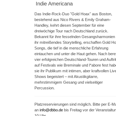
Indie Americana
Das Indie-Rock-Duo "Gold Hoax" aus Boston,
bestehend aus Nico Rivers & Emily Graham-
Handley, kehrt diesen September für eine
dreiwöchige Tour nach Deutschland zurück.
Bekannt für ihre fesselnden Gesangsharmonien
ihr mitreißendes Storytelling, erschaffen Gold H
Songs, die tief in die menschliche Erfahrung
eintauchen und unter die Haut gehen. Nach bere
vier erfolgreichen Deutschland-Touren und Auftri
auf Festivals wie Breminale und l*abore fest ha
sie ihr Publikum mit intimen, aber kraftvollen Liv
Shows begeistert – mit Akustikgitarre,
mehrstimmigem Gesang und vielseitiger
Percussion.
Platzreservierungen sind möglich. Bitte per E-Ma
an
info@dbbo.de
bis Freitag vor der Veranstaltu
10 Uhr.