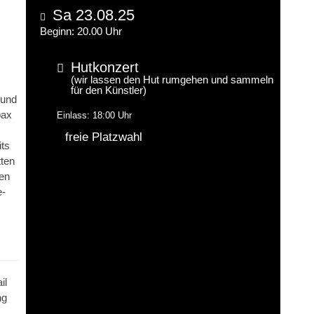
Sa 23.08.25
Beginn: 20.00 Uhr
Hutkonzert
(wir lassen den Hut rumgehen und sammeln
für den Künstler)
 und
oax
Einlass: 18:00 Uhr
freie Platzwahl
its
tten
ben
e-
il
ng