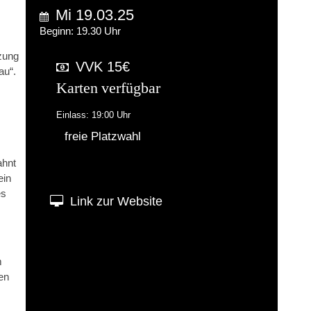
n
Mi 19.03.25
Beginn: 19.30 Uhr
tzung
VVK 15€
au“.
Karten verfügbar
Einlass: 19:00 Uhr
freie Platzwahl
ahnt
ein
es
Link zur Website
m
en