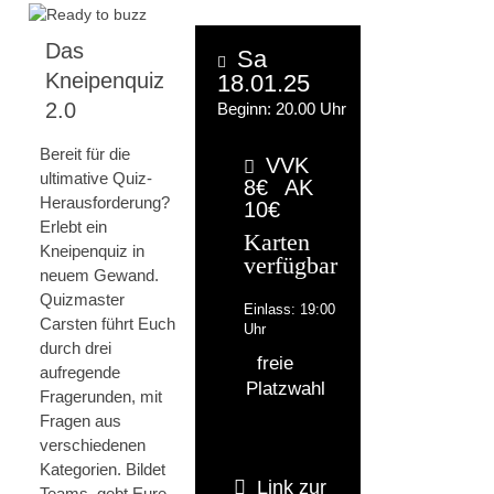
Das
Sa
Kneipenquiz
18.01.25
2.0
Beginn: 20.00 Uhr
Bereit für die
VVK
ultimative Quiz-
8€
AK
Herausforderung?
10€
Erlebt ein
Karten
Kneipenquiz in
verfügbar
neuem Gewand.
Quizmaster
Einlass: 19:00
Carsten führt Euch
Uhr
durch drei
freie
aufregende
Platzwahl
Fragerunden, mit
Fragen aus
verschiedenen
Kategorien. Bildet
Link zur
Teams, gebt Eure