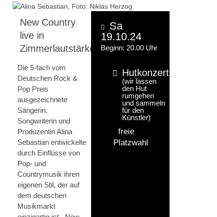
New Country
Sa
live in
19.10.24
Zimmerlautstärke
Beginn: 20.00 Uhr
Die 5-fach vom
Hutkonzert
Deutschen Rock &
(wir lassen
den Hut
Pop Preis
rumgehen
ausgezeichnete
und sammeln
Sängerin,
für den
Künstler)
Songwriterin und
freie
Produzentin Alina
Sebastian entwickelte
Platzwahl
durch Einflüsse von
Pop- und
Countrymusik ihren
eigenen Stil, der auf
dem deutschen
Musikmarkt
einzigartig ist. „New