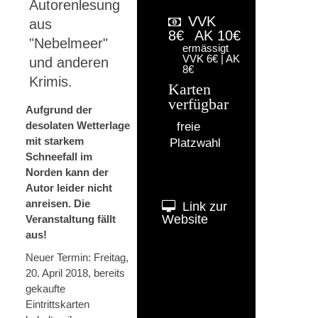
Autorenlesung
VVK
aus
8€
AK 10€
"Nebelmeer"
ermässigt
VVK 6€ | AK
und anderen
8€
Krimis.
Karten
verfügbar
Aufgrund der
desolaten Wetterlage
freie
mit starkem
Platzwahl
Schneefall im
Norden kann der
Autor leider nicht
anreisen. Die
Link zur
Website
Veranstaltung fällt
aus!
Neuer Termin: Freitag,
20. April 2018, bereits
gekaufte
Eintrittskarten