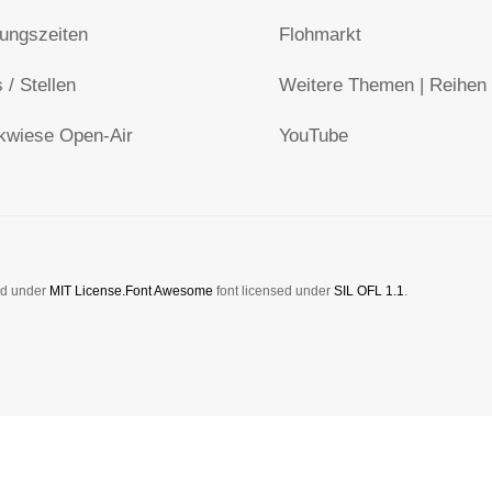
ungszeiten
Flohmarkt
 / Stellen
Weitere Themen | Reihen
kwiese Open-Air
YouTube
sed under
MIT License.
Font Awesome
font licensed under
SIL OFL 1.1
.