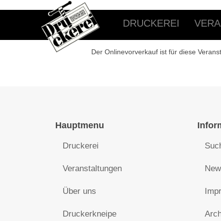
DRUCKEREI
VERA
Der Onlinevorverkauf ist für diese Verans
Hauptmenu
Infor
Druckerei
Suc
Veranstaltungen
News
Über uns
Impr
Druckerkneipe
Arch