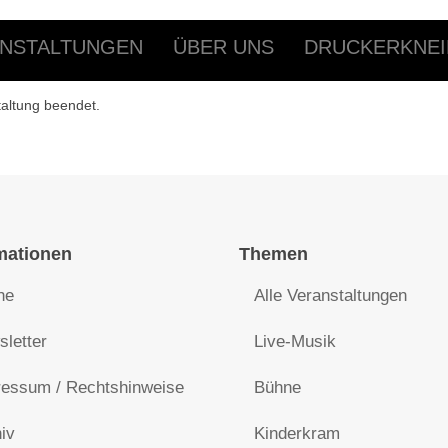
NSTALTUNGEN
ÜBER UNS
DRUCKERKNEI
taltung beendet.
mationen
Themen
he
Alle Veranstaltungen
letter
Live-Musik
essum / Rechtshinweise
Bühne
iv
Kinderkram