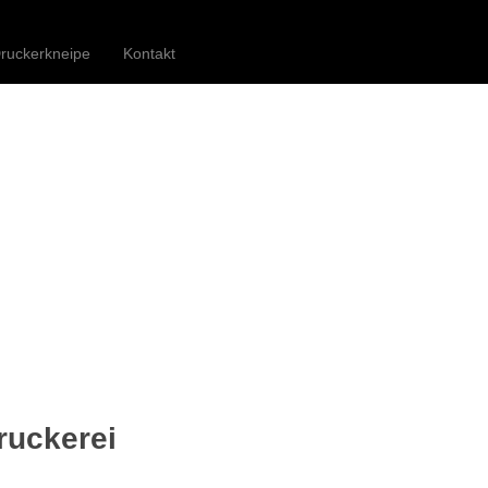
Druckerei Begegnungszentrum e.V.
ruckerkneipe
Kontakt
ruckerei