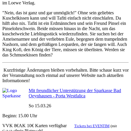
im Loewe Verlag.
"Nein, das ist ganz und gar unmöglich!" Ohne sein geliebtes
Kuschelkissen kann und will Tafiti einfach nicht einschlafen. Da
hilft also nix. Tafiti ist ein Erdmännchen und sein Freund Pinsel ein
Pinselohrschwein. Beide müssen hinaus in die Nacht, um das
kuschelweiche Lieblingsstück wiederzufinden. Sie suchen bei der
Ameisenarmee und der verliebten Eule, begegnen dem trampelnden
Nashorn, und dem gefräßigen Leoparden, der sie fangen will. Auch
King Kofi, den König der Tiere, müssen sie überlisten. Werden sie
das Schmusekissen finden?
Kurzfristige Änderungen bleiben vorbehalten. Bitte schaue kurz vor
der Veranstaltung noch einmal auf unserer Website nach aktuellen
Informationen!
Mit freundlicher Unterstützung der Sparkasse Bad
Oeynhausen - Porta Westfalica
So 15.03.26
Beginn: 15.00 Uhr
VVK 8€
AK 10€
Karten verfügbar
(mit
Tickets bei EVENTIM
freie Platzwahl