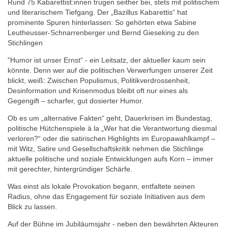
Rund 75 Kabarettist:innen trugen seither bei, stets mit politischem
und literarischem Tiefgang. Der „Bazillus Kabarettis“ hat
prominente Spuren hinterlassen: So gehörten etwa Sabine
Leutheusser‑Schnarrenberger und Bernd Gieseking zu den
Stichlingen
"Humor ist unser Ernst“ - ein Leitsatz, der aktueller kaum sein
könnte. Denn wer auf die politischen Verwerfungen unserer Zeit
blickt, weiß: Zwischen Populismus, Politikverdrossenheit,
Desinformation und Krisenmodus bleibt oft nur eines als
Gegengift – scharfer, gut dosierter Humor.
Ob es um „alternative Fakten“ geht, Dauerkrisen im Bundestag,
politische Hütchenspiele à la „Wer hat die Verantwortung diesmal
verloren?“ oder die satirischen Highlights im Europawahlkampf –
mit Witz, Satire und Gesellschaftskritik nehmen die Stichlinge
aktuelle politische und soziale Entwicklungen aufs Korn – immer
mit gerechter, hintergründiger Schärfe.
Was einst als lokale Provokation begann, entfaltete seinen
Radius, ohne das Engagement für soziale Initiativen aus dem
Blick zu lassen.
Auf der Bühne im Jubiläumsjahr - neben den bewährten Akteuren