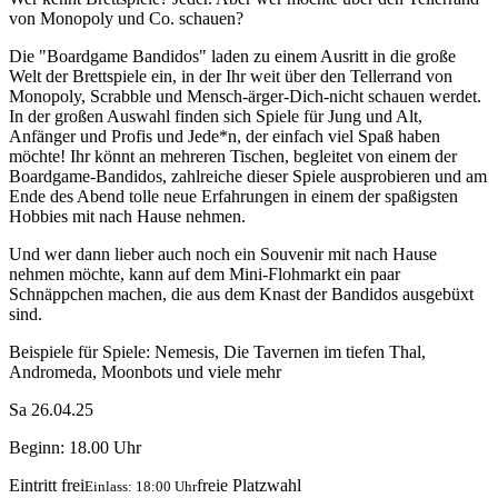
von Monopoly und Co. schauen?
Die "Boardgame Bandidos" laden zu einem Ausritt in die große
Welt der Brettspiele ein, in der Ihr weit über den Tellerrand von
Monopoly, Scrabble und Mensch-ärger-Dich-nicht schauen werdet.
In der großen Auswahl finden sich Spiele für Jung und Alt,
Anfänger und Profis und Jede*n, der einfach viel Spaß haben
möchte! Ihr könnt an mehreren Tischen, begleitet von einem der
Boardgame-Bandidos, zahlreiche dieser Spiele ausprobieren und am
Ende des Abend tolle neue Erfahrungen in einem der spaßigsten
Hobbies mit nach Hause nehmen.
Und wer dann lieber auch noch ein Souvenir mit nach Hause
nehmen möchte, kann auf dem Mini-Flohmarkt ein paar
Schnäppchen machen, die aus dem Knast der Bandidos ausgebüxt
sind.
Beispiele für Spiele: Nemesis, Die Tavernen im tiefen Thal,
Andromeda, Moonbots und viele mehr
Sa 26.04.25
Beginn: 18.00 Uhr
Eintritt frei
freie Platzwahl
Einlass: 18:00 Uhr