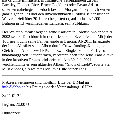
mit Grunge-Einflüssen. Musikalische Verbindungen zu Jeff
Buckley, Damien Rice, Bruce Cockburn oder Bryan Adams
scheinen naheliegend. Jedoch besticht Morgan Finlay durch seinen
ganz eigenen Stil und den unverkennbaren Einfluss seiner irischen
Wurzeln. Seit über 20 Jahren begeistert er, auf mehr als 1200
Bühnen in 13 verschiedenen Ländern, sein Publikum.
Der Weltenbummler begann seine Karriere in Toronto, wo er bereits
2002 seinen Durchbruch in der Independent-Szene feierte. Mit jeder
Tournee wuchs seine Fangemeinde in Europa. Ab 2011 finanzierte
der Indie-Musiker seine Alben durch Crowdfunding-Kampagnen.
Gleich acht Alben, zwei EPs und zwei Singles konnte Finlay so,
unabhängig von Plattenfirmen, veröffentlichen und seine Fans direkt
in den kreativen Prozess einbeziehen. Am 30. Juli 2021
veröffentlichte er sein aktuelles Album "Shots of Light“, sowie vier
Musikvideos, ein weiteres Mal mit Hilfe seiner Fans.
Platzreservierungen sind möglich. Bitte per E-Mail an
info@dbbo.de
bis Freitag vor der Veranstaltung 10 Uhr.
Sa 11.01.25
Beginn: 20.00 Uhr
Hutkonzert