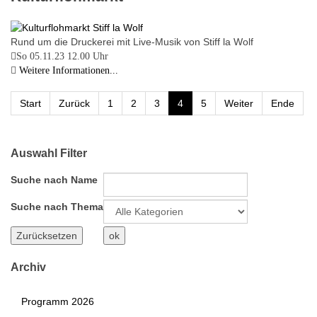
Rund um die Druckerei mit Live-Musik von Stiff la Wolf
So 05.11.23
12.00 Uhr
Weitere Informationen...
Limite
der
Start
Zurück
1
2
3
4
5
Weiter
Ende
Paginierungsliste
Auswahl Filter
Suche nach Name
Eine
Suche nach Thema
Kategorie
auswählen
um
die
Archiv
Liste
zu
Programm 2026
filtern