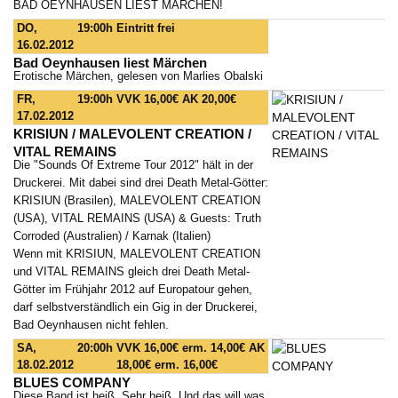
BAD OEYNHAUSEN LIEST MÄRCHEN!
DO,
19:00h
Eintritt frei
16.02.2012
Bad Oeynhausen liest Märchen
Erotische Märchen, gelesen von Marlies Obalski
FR,
19:00h
VVK 16,00€ AK 20,00€
17.02.2012
KRISIUN / MALEVOLENT CREATION /
VITAL REMAINS
Die "Sounds Of Extreme Tour 2012" hält in der
Druckerei. Mit dabei sind drei Death Metal-Götter:
KRISIUN (Brasilen), MALEVOLENT CREATION
(USA), VITAL REMAINS (USA) & Guests: Truth
Corroded (Australien) / Karnak (Italien)
Wenn mit KRISIUN, MALEVOLENT CREATION
und VITAL REMAINS gleich drei Death Metal-
Götter im Frühjahr 2012 auf Europatour gehen,
darf selbstverständlich ein Gig in der Druckerei,
Bad Oeynhausen nicht fehlen.
SA,
20:00h
VVK 16,00€ erm. 14,00€ AK
18.02.2012
18,00€ erm. 16,00€
BLUES COMPANY
Diese Band ist heiß. Sehr heiß. Und das will was