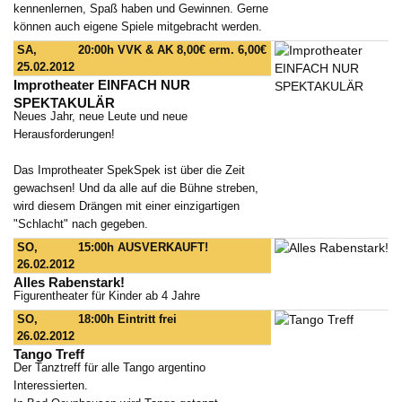
kennenlernen, Spaß haben und Gewinnen. Gerne
können auch eigene Spiele mitgebracht werden.
SA,
20:00h
VVK & AK 8,00€ erm. 6,00€
25.02.2012
Improtheater EINFACH NUR
SPEKTAKULÄR
Neues Jahr, neue Leute und neue
Herausforderungen!
Das Improtheater SpekSpek ist über die Zeit
gewachsen! Und da alle auf die Bühne streben,
wird diesem Drängen mit einer einzigartigen
"Schlacht" nach gegeben.
SO,
15:00h
AUSVERKAUFT!
26.02.2012
Alles Rabenstark!
Figurentheater für Kinder ab 4 Jahre
SO,
18:00h
Eintritt frei
26.02.2012
Tango Treff
Der Tanztreff für alle Tango argentino
Interessierten.