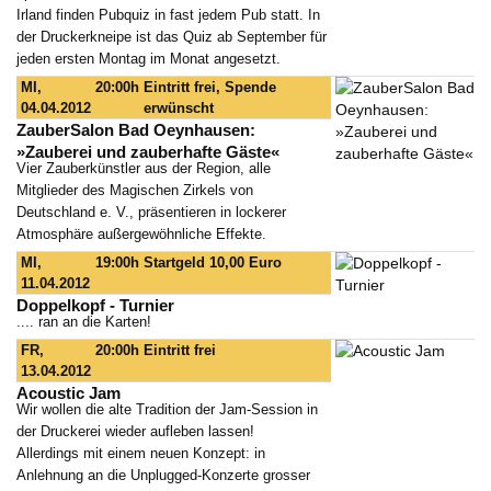
Irland finden Pubquiz in fast jedem Pub statt. In
der Druckerkneipe ist das Quiz ab September für
jeden ersten Montag im Monat angesetzt.
MI,
20:00h
Eintritt frei, Spende
04.04.2012
erwünscht
ZauberSalon Bad Oeynhausen:
»Zauberei und zauberhafte Gäste«
Vier Zauberkünstler aus der Region, alle
Mitglieder des Magischen Zirkels von
Deutschland e. V., präsentieren in lockerer
Atmosphäre außergewöhnliche Effekte.
MI,
19:00h
Startgeld 10,00 Euro
11.04.2012
Doppelkopf - Turnier
.... ran an die Karten!
FR,
20:00h
Eintritt frei
13.04.2012
Acoustic Jam
Wir wollen die alte Tradition der Jam-Session in
der Druckerei wieder aufleben lassen!
Allerdings mit einem neuen Konzept: in
Anlehnung an die Unplugged-Konzerte grosser