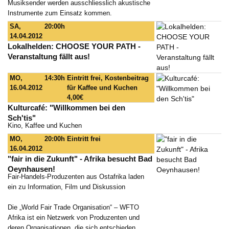
Musiksender werden ausschliesslich akustische
Instrumente zum Einsatz kommen.
SA,
20:00h
14.04.2012
Lokalhelden: CHOOSE YOUR PATH -
Veranstaltung fällt aus!
MO,
14:30h
Eintritt frei, Kostenbeitrag
16.04.2012
für Kaffee und Kuchen
4,00€
Kulturcafé: "Willkommen bei den
Sch'tis"
Kino, Kaffee und Kuchen
MO,
20:00h
Eintritt frei
16.04.2012
"fair in die Zukunft" - Afrika besucht Bad
Oeynhausen!
Fair-Handels-Produzenten aus Ostafrika laden
ein zu Information, Film und Diskussion
Die „World Fair Trade Organisation“ – WFTO
Afrika ist ein Netzwerk von Produzenten und
deren Organisationen, die sich entschieden