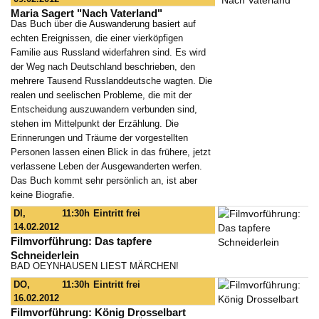
Maria Sagert "Nach Vaterland"
Das Buch über die Auswanderung basiert auf
echten Ereignissen, die einer vierköpfigen
Familie aus Russland widerfahren sind. Es wird
der Weg nach Deutschland beschrieben, den
mehrere Tausend Russlanddeutsche wagten. Die
realen und seelischen Probleme, die mit der
Entscheidung auszuwandern verbunden sind,
stehen im Mittelpunkt der Erzählung. Die
Erinnerungen und Träume der vorgestellten
Personen lassen einen Blick in das frühere, jetzt
verlassene Leben der Ausgewanderten werfen.
Das Buch kommt sehr persönlich an, ist aber
keine Biografie.
DI,
11:30h
Eintritt frei
14.02.2012
Filmvorführung: Das tapfere
Schneiderlein
BAD OEYNHAUSEN LIEST MÄRCHEN!
DO,
11:30h
Eintritt frei
16.02.2012
Filmvorführung: König Drosselbart