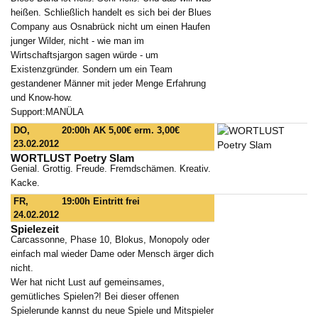
heißen. Schließlich handelt es sich bei der Blues
Company aus Osnabrück nicht um einen Haufen
junger Wilder, nicht - wie man im
Wirtschaftsjargon sagen würde - um
Existenzgründer. Sondern um ein Team
gestandener Männer mit jeder Menge Erfahrung
und Know-how.
Support:MANÜLA
DO,
20:00h
AK 5,00€ erm. 3,00€
23.02.2012
WORTLUST Poetry Slam
Genial. Grottig. Freude. Fremdschämen. Kreativ.
Kacke.
FR,
19:00h
Eintritt frei
24.02.2012
Spielezeit
Carcassonne, Phase 10, Blokus, Monopoly oder
einfach mal wieder Dame oder Mensch ärger dich
nicht.
Wer hat nicht Lust auf gemeinsames,
gemütliches Spielen?! Bei dieser offenen
Spielerunde kannst du neue Spiele und Mitspieler