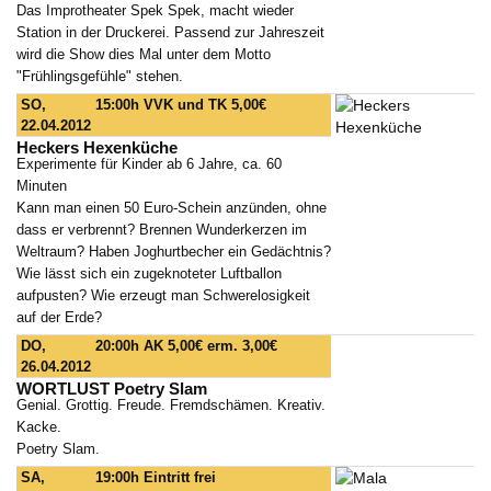
Das Improtheater Spek Spek, macht wieder
Station in der Druckerei. Passend zur Jahreszeit
wird die Show dies Mal unter dem Motto
"Frühlingsgefühle" stehen.
SO,
15:00h
VVK und TK 5,00€
22.04.2012
Heckers Hexenküche
Experimente für Kinder ab 6 Jahre, ca. 60
Minuten
Kann man einen 50 Euro-Schein anzünden, ohne
dass er verbrennt? Brennen Wunderkerzen im
Weltraum? Haben Joghurtbecher ein Gedächtnis?
Wie lässt sich ein zugeknoteter Luftballon
aufpusten? Wie erzeugt man Schwerelosigkeit
auf der Erde?
DO,
20:00h
AK 5,00€ erm. 3,00€
26.04.2012
WORTLUST Poetry Slam
Genial. Grottig. Freude. Fremdschämen. Kreativ.
Kacke.
Poetry Slam.
SA,
19:00h
Eintritt frei