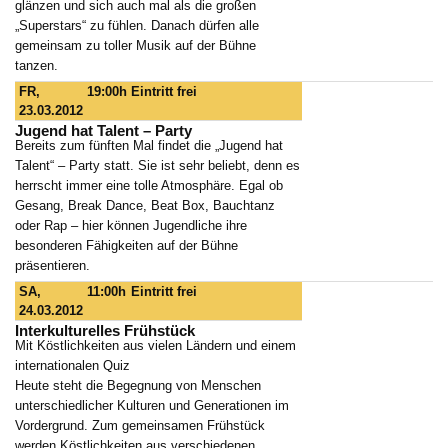
glänzen und sich auch mal als die großen
„Superstars“ zu fühlen. Danach dürfen alle
gemeinsam zu toller Musik auf der Bühne
tanzen.
FR,
19:00h
Eintritt frei
23.03.2012
Jugend hat Talent – Party
Bereits zum fünften Mal findet die „Jugend hat
Talent“ – Party statt. Sie ist sehr beliebt, denn es
herrscht immer eine tolle Atmosphäre. Egal ob
Gesang, Break Dance, Beat Box, Bauchtanz
oder Rap – hier können Jugendliche ihre
besonderen Fähigkeiten auf der Bühne
präsentieren.
SA,
11:00h
Eintritt frei
24.03.2012
Interkulturelles Frühstück
Mit Köstlichkeiten aus vielen Ländern und einem
internationalen Quiz
Heute steht die Begegnung von Menschen
unterschiedlicher Kulturen und Generationen im
Vordergrund. Zum gemeinsamen Frühstück
werden Köstlichkeiten aus verschiedenen