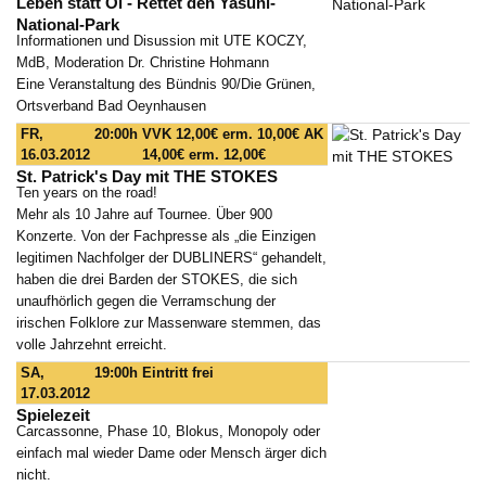
Leben statt Öl - Rettet den Yasuni-
National-Park
Informationen und Disussion mit UTE KOCZY,
MdB, Moderation Dr. Christine Hohmann
Eine Veranstaltung des Bündnis 90/Die Grünen,
Ortsverband Bad Oeynhausen
FR,
20:00h
VVK 12,00€ erm. 10,00€ AK
16.03.2012
14,00€ erm. 12,00€
St. Patrick's Day mit THE STOKES
Ten years on the road!
Mehr als 10 Jahre auf Tournee. Über 900
Konzerte. Von der Fachpresse als „die Einzigen
legitimen Nachfolger der DUBLINERS“ gehandelt,
haben die drei Barden der STOKES, die sich
unaufhörlich gegen die Verramschung der
irischen Folklore zur Massenware stemmen, das
volle Jahrzehnt erreicht.
SA,
19:00h
Eintritt frei
17.03.2012
Spielezeit
Carcassonne, Phase 10, Blokus, Monopoly oder
einfach mal wieder Dame oder Mensch ärger dich
nicht.