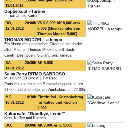
MI,
19:00h
Startgeld 10,00 Euro
11.01.2012
Doppelkopf - Turnier
.... ran an die Karten!
DO,
20:00h
VVK 6,00€ AK 8,00€ erm.
12.01.2012
6,00€ (Musikschüler von
Thomas Modzel 5,00€)
THOMAS MODZEL - a tempo
Ein Abend mit klassischen Gitarrenstücken der
alten Meister. Thomas Modzel spielt Bach,
Carulli, Beethoven, Giuliani, Sor, Tarrega.
SA,
20:30h
AK 5,00€
14.01.2012
Salsa Party RITMO SABROSO
Musik von DJ Dirk & DJ Mateo
Party mit kostenlosem Salsaschnupperkurs um
21:00h und einem kleinen Zumbakurs um 22:00h.
MO,
14:30h
Eintritt frei, Kostenbeitrag
16.01.2012
für Kaffee und Kuchen
4,00€
Kulturcafé: "Goodbye, Lenin!"
Kino, Kaffee und Kuchen
DO,
20:00h
AK 7,00€ erm. 5,00€