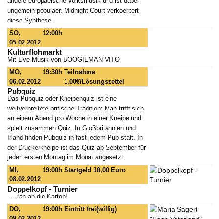
andere europaeische Volksmusik und ist dabei
ungemein populaer. Midnight Court verkoerpert
diese Synthese.
SO,
12:00h
05.02.2012
Kulturflohmarkt
Mit Live Musik von BOOGIEMAN VITO
MO,
19:30h
Teilnahme
06.02.2012
1,00€/Lösungszettel
Pubquiz
Das Pubquiz oder Kneipenquiz ist eine
weitverbreitete britische Tradition: Man trifft sich
an einem Abend pro Woche in einer Kneipe und
spielt zusammen Quiz. In Großbritannien und
Irland finden Pubquiz in fast jedem Pub statt. In
der Druckerkneipe ist das Quiz ab September für
jeden ersten Montag im Monat angesetzt.
MI,
19:00h
Startgeld 10,00 Euro
08.02.2012
Doppelkopf - Turnier
.... ran an die Karten!
DO,
19:00h
Eintritt frei(willig)
09.02.2012