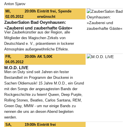
Anton Sjarov
MI,
20:00h
Eintritt frei, Spende
02.05.2012
erwünscht
ZauberSalon Bad Oeynhausen:
»Zauberei und zauberhafte Gäste«
Vier Zauberkünstler aus der Region, alle
Mitglieder des Magischen Zirkels von
Deutschland e. V., präsentieren in lockerer
Atmosphäre außergewöhnliche Effekte.
FR,
20:00h
AK 5,00€
04.05.2012
M.O.D. LIVE
Men on Duty sind seit Jahren ein fester
Bestandteil im Programm der Druckerei in
Sachen Oldiemusik! 15 Jahre M.O.D., ein Grund
mit den Songs der angesagtesten Bands der
Rockgeschichte zu feiern! Queen, Deep Purple,
Rolling Stones, Beatles, Carlos Santana, REM,
Green Day, MMW - um nur einige Bands zu
nennen die uns an diesen Abend begleiten
werden.
SA,
19:00h
Eintritt frei