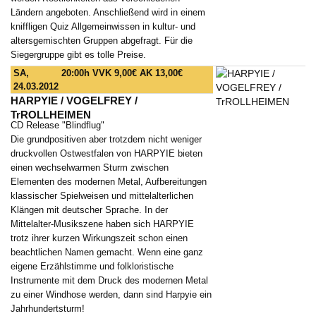
Ländern angeboten. Anschließend wird in einem
kniffligen Quiz Allgemeinwissen in kultur- und
altersgemischten Gruppen abgefragt. Für die
Siegergruppe gibt es tolle Preise.
SA,
20:00h
VVK 9,00€ AK 13,00€
24.03.2012
HARPYIE / VOGELFREY /
TrROLLHEIMEN
CD Release "Blindflug"
Die grundpositiven aber trotzdem nicht weniger
druckvollen Ostwestfalen von HARPYIE bieten
einen wechselwarmen Sturm zwischen
Elementen des modernen Metal, Aufbereitungen
klassischer Spielweisen und mittelalterlichen
Klängen mit deutscher Sprache. In der
Mittelalter-Musikszene haben sich HARPYIE
trotz ihrer kurzen Wirkungszeit schon einen
beachtlichen Namen gemacht. Wenn eine ganz
eigene Erzählstimme und folkloristische
Instrumente mit dem Druck des modernen Metal
zu einer Windhose werden, dann sind Harpyie ein
Jahrhundertsturm!