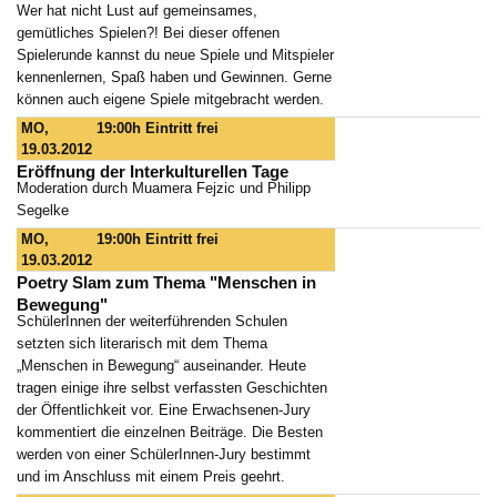
Wer hat nicht Lust auf gemeinsames,
gemütliches Spielen?! Bei dieser offenen
Spielerunde kannst du neue Spiele und Mitspieler
kennenlernen, Spaß haben und Gewinnen. Gerne
können auch eigene Spiele mitgebracht werden.
MO,
19:00h
Eintritt frei
19.03.2012
Eröffnung der Interkulturellen Tage
Moderation durch Muamera Fejzic und Philipp
Segelke
MO,
19:00h
Eintritt frei
19.03.2012
Poetry Slam zum Thema "Menschen in
Bewegung"
SchülerInnen der weiterführenden Schulen
setzten sich literarisch mit dem Thema
„Menschen in Bewegung“ auseinander. Heute
tragen einige ihre selbst verfassten Geschichten
der Öffentlichkeit vor. Eine Erwachsenen-Jury
kommentiert die einzelnen Beiträge. Die Besten
werden von einer SchülerInnen-Jury bestimmt
und im Anschluss mit einem Preis geehrt.