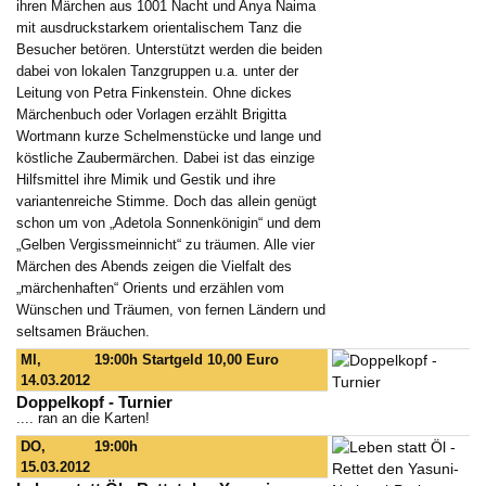
ihren Märchen aus 1001 Nacht und Anya Naima
mit ausdruckstarkem orientalischem Tanz die
Besucher betören. Unterstützt werden die beiden
dabei von lokalen Tanzgruppen u.a. unter der
Leitung von Petra Finkenstein. Ohne dickes
Märchenbuch oder Vorlagen erzählt Brigitta
Wortmann kurze Schelmenstücke und lange und
köstliche Zaubermärchen. Dabei ist das einzige
Hilfsmittel ihre Mimik und Gestik und ihre
variantenreiche Stimme. Doch das allein genügt
schon um von „Adetola Sonnenkönigin“ und dem
„Gelben Vergissmeinnicht“ zu träumen. Alle vier
Märchen des Abends zeigen die Vielfalt des
„märchenhaften“ Orients und erzählen vom
Wünschen und Träumen, von fernen Ländern und
seltsamen Bräuchen.
MI,
19:00h
Startgeld 10,00 Euro
14.03.2012
Doppelkopf - Turnier
.... ran an die Karten!
DO,
19:00h
15.03.2012