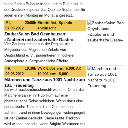
Irland finden Pubquiz in fast jedem Pub statt. In
der Druckerkneipe ist das Quiz ab September für
jeden ersten Montag im Monat angesetzt.
MI,
20:00h
Eintritt frei, Spende
07.03.2012
erwünscht
ZauberSalon Bad Oeynhausen:
»Zauberei und zauberhafte Gäste«
Vier Zauberkünstler aus der Region, alle
Mitglieder des Magischen Zirkels von
Deutschland e. V., präsentieren in lockerer
Atmosphäre außergewöhnliche Effekte.
FR,
19:30h
VVK 8,00€ erm. 6,00€ AK
09.03.2012
10,00€ erm. 8,00€
Märchen und Tänze aus 1001 Nacht zum
101. Frauentag
Es wird mucksmäuschenstill wenn im Orient die
Märchenerzähler ihr Publikum auf eine
phantastische Reise schicken. Wenn dazu eine
orientalische Tänzerin diese Geschichten
aufnimmt und in ihren Bewegungen widerspiegelt
ist der Zauber geglückt. Diese uralte Tradition
wird wieder lebendig, wenn Brigitta Wortmann mit