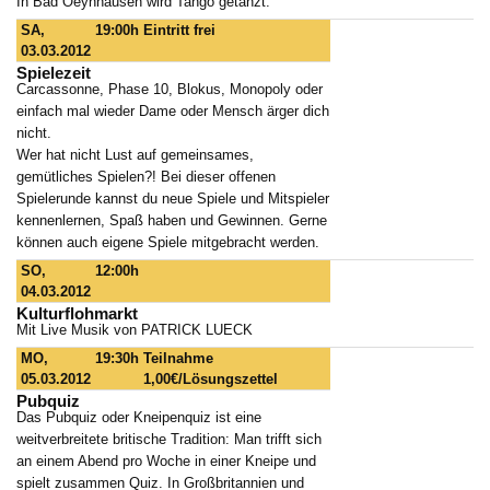
In Bad Oeynhausen wird Tango getanzt.
SA,
19:00h
Eintritt frei
03.03.2012
Spielezeit
Carcassonne, Phase 10, Blokus, Monopoly oder
einfach mal wieder Dame oder Mensch ärger dich
nicht.
Wer hat nicht Lust auf gemeinsames,
gemütliches Spielen?! Bei dieser offenen
Spielerunde kannst du neue Spiele und Mitspieler
kennenlernen, Spaß haben und Gewinnen. Gerne
können auch eigene Spiele mitgebracht werden.
SO,
12:00h
04.03.2012
Kulturflohmarkt
Mit Live Musik von PATRICK LUECK
MO,
19:30h
Teilnahme
05.03.2012
1,00€/Lösungszettel
Pubquiz
Das Pubquiz oder Kneipenquiz ist eine
weitverbreitete britische Tradition: Man trifft sich
an einem Abend pro Woche in einer Kneipe und
spielt zusammen Quiz. In Großbritannien und