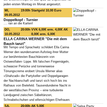
jeden ersten Montag im Monat angesetzt.
MI,
19:00h
Startgeld 10,00 Euro
09.05.2012
Doppelkopf - Turnier
.... ran an die Karten!
DO,
20:00h
VVK 6,00€ erm. 4,00€ AK
10.05.2012
8,00€ erm. 6,00€
ELLA CARINA WERNER "Die mit dem
Bauch tanzt"
Mit Tempo und Sprachwitz schildert Ella Carina
Werner den wundersamen Aufstieg ihrer Mutter
zur berühmtesten Bauchtänzerin von
Ostwestfalen- Lippe. Mit falschen Fingernägeln,
schwarzer Perücke und tonnenweise
Tönungscreme erobert Ursula Werner alias
»Shahzadi« die Partykeller und Doppelgaragen
der Nachbarschaft und tanzt sich hoch bis ins
Rathaus von Bielefeld. Tausendundeine Nacht in
der westfälischen Provinz – eine turbulente
Landjugend zwischen Säbeltänzen,
Schnabelschuhen und eifersüchtigen Ehefrauen.
SA,
20:00h
AK 5,00€