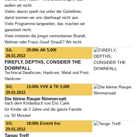
wollen wir nicht.
Vieles davon spielt nur unter der Gürtellinie,
damit kennen wir uns überhaupt nicht aus.
Viele Programme langweilen, das machen wir
garantiert nicht.
Viele imitieren die jüngst verstorbenen Brandt,
Wehner oder Franz-Josef Strauß? Wir nicht.
SA,
20:00h
AK 5,00€
28.01.2012
FIREFLY, DEPTHS, CONSIDER THE
DOWNFALL
Technical Deathcore, Hardcore, Metal und Post-
Hardcore
SO,
15:00h
VVK & TK 5,00€
29.01.2012
Die kleine Raupe Nimmersatt
nach dem Kinderbuch von Eric Carle
für Kinder ab 3 Jahre und die ganze Familie
ca. 50 Minuten
SO,
18:00h
Eintritt frei
29.01.2012
Tango Treff