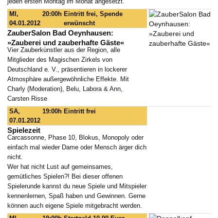
jeden ersten Montag im Monat angesetzt.
MI,
20:00h
Eintritt frei, Spende
04.01.2012
erwünscht
ZauberSalon Bad Oeynhausen:
»Zauberei und zauberhafte Gäste«
Vier Zauberkünstler aus der Region, alle
Mitglieder des Magischen Zirkels von
Deutschland e. V., präsentieren in lockerer
Atmosphäre außergewöhnliche Effekte. Mit
Charly (Moderation), Belu, Labora & Ann,
Carsten Risse
SA,
19:00h
Eintritt frei
07.01.2012
Spielezeit
Carcassonne, Phase 10, Blokus, Monopoly oder
einfach mal wieder Dame oder Mensch ärger dich
nicht.
Wer hat nicht Lust auf gemeinsames,
gemütliches Spielen?! Bei dieser offenen
Spielerunde kannst du neue Spiele und Mitspieler
kennenlernen, Spaß haben und Gewinnen. Gerne
können auch eigene Spiele mitgebracht werden.