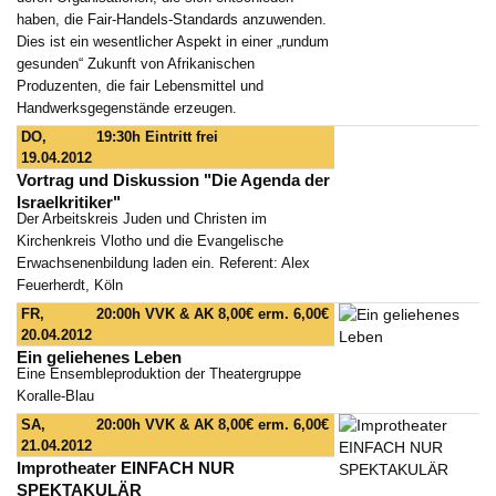
haben, die Fair-Handels-Standards anzuwenden.
Dies ist ein wesentlicher Aspekt in einer „rundum
gesunden“ Zukunft von Afrikanischen
Produzenten, die fair Lebensmittel und
Handwerksgegenstände erzeugen.
DO,
19:30h
Eintritt frei
19.04.2012
Vortrag und Diskussion "Die Agenda der
Israelkritiker"
Der Arbeitskreis Juden und Christen im
Kirchenkreis Vlotho und die Evangelische
Erwachsenenbildung laden ein. Referent: Alex
Feuerherdt, Köln
FR,
20:00h
VVK & AK 8,00€ erm. 6,00€
20.04.2012
Ein geliehenes Leben
Eine Ensembleproduktion der Theatergruppe
Koralle-Blau
SA,
20:00h
VVK & AK 8,00€ erm. 6,00€
21.04.2012
Improtheater EINFACH NUR
SPEKTAKULÄR