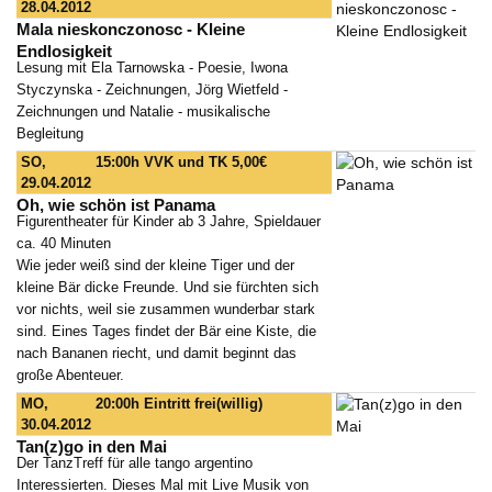
28.04.2012
Mala nieskonczonosc - Kleine
Endlosigkeit
Lesung mit Ela Tarnowska - Poesie, Iwona
Styczynska - Zeichnungen, Jörg Wietfeld -
Zeichnungen und Natalie - musikalische
Begleitung
SO,
15:00h
VVK und TK 5,00€
29.04.2012
Oh, wie schön ist Panama
Figurentheater für Kinder ab 3 Jahre, Spieldauer
ca. 40 Minuten
Wie jeder weiß sind der kleine Tiger und der
kleine Bär dicke Freunde. Und sie fürchten sich
vor nichts, weil sie zusammen wunderbar stark
sind. Eines Tages findet der Bär eine Kiste, die
nach Bananen riecht, und damit beginnt das
große Abenteuer.
MO,
20:00h
Eintritt frei(willig)
30.04.2012
Tan(z)go in den Mai
Der TanzTreff für alle tango argentino
Interessierten. Dieses Mal mit Live Musik von