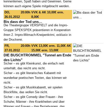
kennenlernen, Spaß haben und Gewinnen. Gerne
können auch eigene Spiele mitgebracht werden.
DO,
20:00h
VVK & AK 10,00€ erm.
26.01.2012
8,00€
Bis dass der Tod uns…
Die Theatergruppe VERSPIELT und die Impro-
Gruppe SPEKSPEK präsentieren in Kooperation
ihren 2. Impro-Mitmach-Kneipenkrimi, exklusiv in
der Druckerei.
FR,
20:00h
VVK 13,00€ erm. 11,00€ AK
27.01.2012
15,00€ erm. 13,00€
DIE BUSCHTROMMEL "Tunnel am Ende
des Lichts"
Sicher – es gibt Kleinkunst, die einfach nett
unterhält, das reicht uns nicht.
Sicher – es gibt literarisches Kabarett mit
wunderbar poetischen Texten, das können wir
nicht.
Sicher – es gibt Musikkabarett, wir spielen
Blockflöte, das wollen Sie nicht.
Sicher – es gibt Comedy über Frauen - ihre
Schuhe; Männer - ihre Krankheiten und über
Männer und Frauen – ihre Beziehungen, das