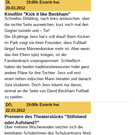
DI,
19:00h
Eintritt frei
20.03.2012
Kinofilm "Kick it like Beckham"
Schnelles Dribbling, nach links antäuschen, über
die rechte Seite ausweichen, kurz noch mal den
Gegner tunneln und – Tor!
Die 18-jährige Jess hat’s voll drauf! Beim Kicken
im Park zeigt sie ihren Freunden, dass Fußball
längst keine Männerdomäne mehr ist. Aber wenn
das ihre Eltern spitz kriegen, ist der
Familienkrach vorprogrammiert. Schließlich
haben die beiden traditionsbewussten Inder ganz
andere Pläne für ihre Tochter: Jess soll erst
einen netten indischen Mann heiraten und danach
Jura studieren. Doch Jess träumt nur davon,
einmal an der Seite von David Beckham Fußball
zu spielen.
DO,
19:00h
Eintritt frei
22.03.2012
Premiere des Theaterstücks "Stillstand
oder Aufstand?"
Über mehrere Wochenenden setzten sich die
beteiligten SchülerInnen des Schulzentrums Nord