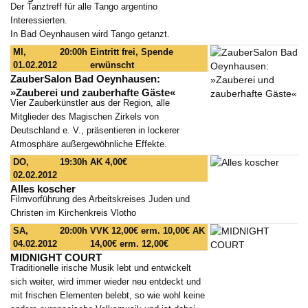
Der Tanztreff für alle Tango argentino
Interessierten.
In Bad Oeynhausen wird Tango getanzt.
MI,
20:00h
Eintritt frei, Spende
01.02.2012
erwünscht
ZauberSalon Bad Oeynhausen:
»Zauberei und zauberhafte Gäste«
Vier Zauberkünstler aus der Region, alle
Mitglieder des Magischen Zirkels von
Deutschland e. V., präsentieren in lockerer
Atmosphäre außergewöhnliche Effekte.
DO,
19:30h
AK 4,00€
02.02.2012
Alles koscher
Filmvorführung des Arbeitskreises Juden und
Christen im Kirchenkreis Vlotho
SA,
20:00h
VVK 12,00€ erm. 10,00€ AK
04.02.2012
14,00€ erm. 12,00€
MIDNIGHT COURT
Traditionelle irische Musik lebt und entwickelt
sich weiter, wird immer wieder neu entdeckt und
mit frischen Elementen belebt, so wie wohl keine