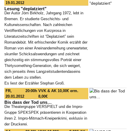
19.01.2012
Lesung "deplatziert"
Der Autor Jörn Birkholz, Jahrgang 1972, lebt in
Bremen. Er studierte Geschichts- und
Kulturwissenschaften. Nach zahlreichen
Veröffentlichungen von Kurzprosa in
Literaturzeitschriften ist “Deplatziert” sein
Romandebüt. Mit erfrischender Komik erzählt der
Roman von einer Aneinanderreihung unerwarteter,
skurriler Schicksalswendungen und zeichnet
gleichzeitig ein stimmungsvolles Porträt einer
Thirtysomething-Generation, die sich weigert,
sich jenseits ihres Langzeitstudentendaseins
dem Leben zu stellen.
Es liest der Erzähler Stephan Groß.
FR,
20:00h
VVK & AK 10,00€ erm.
20.01.2012
8,00€
Bis dass der Tod uns…
Die Theatergruppe VERSPIELT und die Impro-
Gruppe SPEKSPEK präsentieren in Kooperation
ihren 2. Impro-Mitmach-Kneipenkrimi, exklusiv in
der Druckerei.