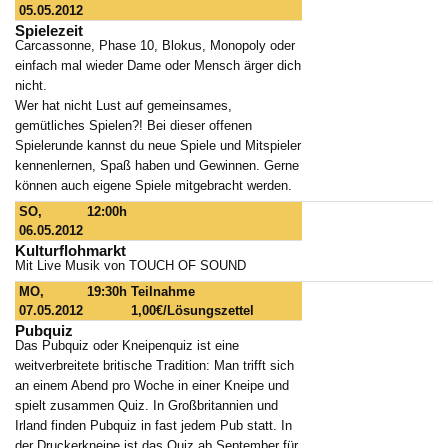
05.05.2012
Spielezeit
Carcassonne, Phase 10, Blokus, Monopoly oder
einfach mal wieder Dame oder Mensch ärger dich
nicht.
Wer hat nicht Lust auf gemeinsames,
gemütliches Spielen?! Bei dieser offenen
Spielerunde kannst du neue Spiele und Mitspieler
kennenlernen, Spaß haben und Gewinnen. Gerne
können auch eigene Spiele mitgebracht werden.
SO,
12:00h
06.05.2012
Kulturflohmarkt
Mit Live Musik von TOUCH OF SOUND
MO,
19:30h
Teilnahme
07.05.2012
1,00€/Lösungszettel
Pubquiz
Das Pubquiz oder Kneipenquiz ist eine
weitverbreitete britische Tradition: Man trifft sich
an einem Abend pro Woche in einer Kneipe und
spielt zusammen Quiz. In Großbritannien und
Irland finden Pubquiz in fast jedem Pub statt. In
der Druckerkneipe ist das Quiz ab September für