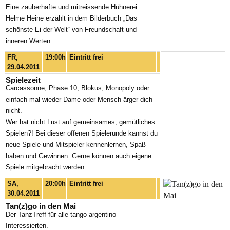
Eine zauberhafte und mitreissende Hühnerei.
Helme Heine erzählt in dem Bilderbuch „Das
schönste Ei der Welt“ von Freundschaft und
inneren Werten.
FR,
19:00h
Eintritt frei
29.04.2011
Spielezeit
Carcassonne, Phase 10, Blokus, Monopoly oder
einfach mal wieder Dame oder Mensch ärger dich
nicht.
Wer hat nicht Lust auf gemeinsames, gemütliches
Spielen?! Bei dieser offenen Spielerunde kannst du
neue Spiele und Mitspieler kennenlernen, Spaß
haben und Gewinnen. Gerne können auch eigene
Spiele mitgebracht werden.
SA,
20:00h
Eintritt frei
30.04.2011
Tan(z)go in den Mai
Der TanzTreff für alle tango argentino
Interessierten.