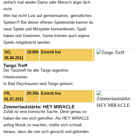
einfach mal wieder Dame oder Mensch ärger dich
nicht.
Wer hat nicht Lust auf gemeinsames, gemütliches
Spielen?! Bei dieser offenen Spielerunde kannst du
neue Spiele und Mitspieler kennenlernen, Spaß
haben und Gewinnen. Gerne können auch eigene
Spiele mitgebracht werden.
SO,
18:00h
Eintritt frei
26.06.2011
Tango Treff
Der Tanztreff für alle Tango argentino
Interessierten.
In Bad Oeynhausen wird Tango getanzt.
FR,
20:30h
Eintritt frei
01.07.2011
Zimmerlautstärke: HEY MIRACLE
Zufall ist eine komische Sache. Denn genau so
haben die vier sich getroffen. Als HEY MIRACLE
anfing Musik zu machen, stellte sich schnell
heraus, dass die vier sich gesucht und gefunden