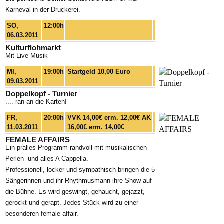
Karneval in der Druckerei.
SO,
12:00h
06.03.2011
Kulturflohmarkt
Mit Live Musik
MI,
19:00h
Startgeld 10,00 Euro
09.03.2011
Doppelkopf - Turnier
.... ran an die Karten!
FR,
20:00h
VVK 14,00€ erm. 12,00€ AK
11.03.2011
16,00€ erm. 14,00€
FEMALE AFFAIRS
Ein pralles Programm randvoll mit musikalischen
Perlen -und alles A Cappella.
Professionell, locker und sympathisch bringen die 5
Sängerinnen und ihr Rhythmusmann ihre Show auf
die Bühne. Es wird geswingt, gehaucht, gejazzt,
gerockt und gerapt. Jedes Stück wird zu einer
besonderen female affair.