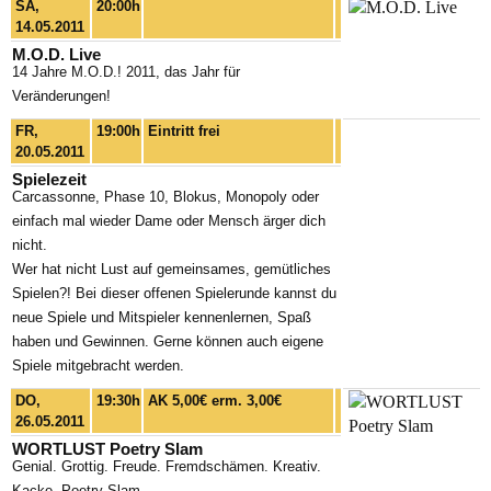
SA,
20:00h
14.05.2011
M.O.D. Live
14 Jahre M.O.D.! 2011, das Jahr für
Veränderungen!
FR,
19:00h
Eintritt frei
20.05.2011
Spielezeit
Carcassonne, Phase 10, Blokus, Monopoly oder
einfach mal wieder Dame oder Mensch ärger dich
nicht.
Wer hat nicht Lust auf gemeinsames, gemütliches
Spielen?! Bei dieser offenen Spielerunde kannst du
neue Spiele und Mitspieler kennenlernen, Spaß
haben und Gewinnen. Gerne können auch eigene
Spiele mitgebracht werden.
DO,
19:30h
AK 5,00€ erm. 3,00€
26.05.2011
WORTLUST Poetry Slam
Genial. Grottig. Freude. Fremdschämen. Kreativ.
Kacke. Poetry Slam.