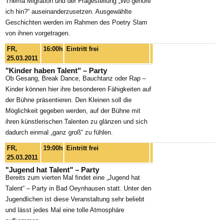
Thema Migration und der Fragestellung „Wo gehöre
ich hin?“ auseinanderzusetzen. Ausgewählte
Geschichten werden im Rahmen des Poetry Slam
von ihnen vorgetragen.
FR,
16:00h
Eintritt frei
25.03.2011
"Kinder haben Talent" – Party
Ob Gesang, Break Dance, Bauchtanz oder Rap –
Kinder können hier ihre besonderen Fähigkeiten auf
der Bühne präsentieren. Den Kleinen soll die
Möglichkeit gegeben werden, auf der Bühne mit
ihren künstlerischen Talenten zu glänzen und sich
dadurch einmal „ganz groß“ zu fühlen.
FR,
19:00h
Eintritt frei
25.03.2011
"Jugend hat Talent" – Party
Bereits zum vierten Mal findet eine „Jugend hat
Talent“ – Party in Bad Oeynhausen statt. Unter den
Jugendlichen ist diese Veranstaltung sehr beliebt
und lässt jedes Mal eine tolle Atmosphäre