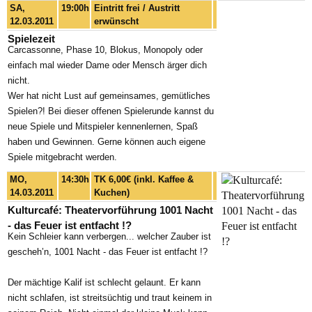
SA,
19:00h
Eintritt frei / Austritt
12.03.2011
erwünscht
Spielezeit
Carcassonne, Phase 10, Blokus, Monopoly oder
einfach mal wieder Dame oder Mensch ärger dich
nicht.
Wer hat nicht Lust auf gemeinsames, gemütliches
Spielen?! Bei dieser offenen Spielerunde kannst du
neue Spiele und Mitspieler kennenlernen, Spaß
haben und Gewinnen. Gerne können auch eigene
Spiele mitgebracht werden.
MO,
14:30h
TK 6,00€ (inkl. Kaffee &
14.03.2011
Kuchen)
Kulturcafé: Theatervorführung 1001 Nacht
- das Feuer ist entfacht !?
Kein Schleier kann verbergen... welcher Zauber ist
gescheh’n, 1001 Nacht - das Feuer ist entfacht !?
Der mächtige Kalif ist schlecht gelaunt. Er kann
nicht schlafen, ist streitsüchtig und traut keinem in