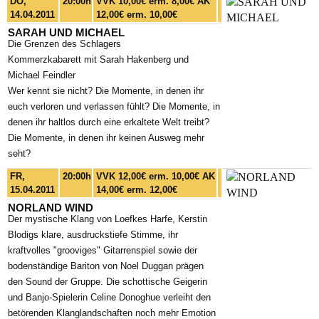
DO,
20:00h
VVK 10,00€ erm. 8,00€ AK
14.04.2011
12,00€ erm. 10,00€
SARAH UND MICHAEL
Die Grenzen des Schlagers
Kommerzkabarett mit Sarah Hakenberg und
Michael Feindler
Wer kennt sie nicht? Die Momente, in denen ihr
euch verloren und verlassen fühlt? Die Momente, in
denen ihr haltlos durch eine erkaltete Welt treibt?
Die Momente, in denen ihr keinen Ausweg mehr
seht?
FR,
20:00h
VVK 12,00€ erm. 10,00€ AK
15.04.2011
14,00€ erm. 12,00€
NORLAND WIND
Der mystische Klang von Loefkes Harfe, Kerstin
Blodigs klare, ausdruckstiefe Stimme, ihr
kraftvolles "grooviges" Gitarrenspiel sowie der
bodenständige Bariton von Noel Duggan prägen
den Sound der Gruppe. Die schottische Geigerin
und Banjo-Spielerin Celine Donoghue verleiht den
betörenden Klanglandschaften noch mehr Emotion