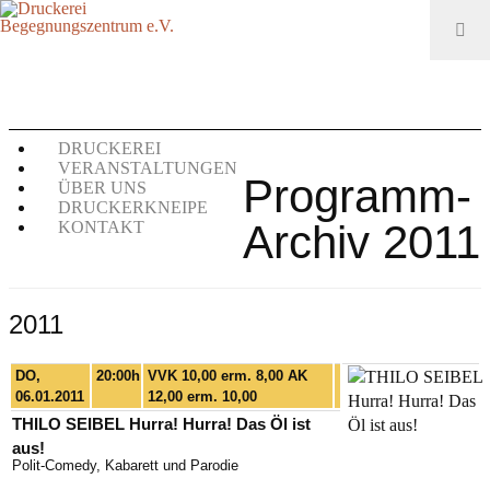
DRUCKEREI
VERANSTALTUNGEN
Programm-
ÜBER UNS
DRUCKERKNEIPE
Archiv 2011
KONTAKT
2011
DO,
20:00h
VVK 10,00 erm. 8,00 AK
06.01.2011
12,00 erm. 10,00
THILO SEIBEL Hurra! Hurra! Das Öl ist
aus!
Polit-Comedy, Kabarett und Parodie