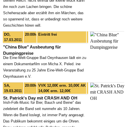
seinem Reich. Nicht einmal der kleine Muck kann
ihn noch zum Lachen bringen. Die schöne
Scheherazade aber erzählt ihm ein Märchen, das
so spannend ist, dass er unbedingt noch weitere
Geschichten hören will.
DO,
20:00h
Eintritt frei
17.03.2011
"China Blue" Ausbeutung für
Dumpingpreise
Die Eine-Welt-Gruppe Bad Oeynhausen lädt ein zu
einem Dokumentarfilm von Micha X. Peled. ine
Veranstaltung zu 25 Jahre Eine-Welt-Gruppe Bad
Oeynhausen e.V.
SA,
20:00h
VVK 12,00€ erm. 10,00€ AK
19.03.2011
14,00€ erm. 12,00€
St. Patrick's Day mit CRASH AND OH
Irish-Folk-Music für Bier, Bauch und Beine" das
zelebriert die Band seit nunmehr als 10 Jahren.
Wenn die Band loslegt, ist immer Party angesagt.
Das Publikum bekommt einiges um die Ohren.