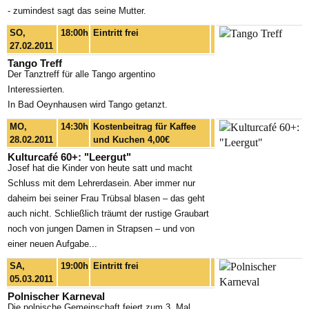
- zumindest sagt das seine Mutter.
SO,
18:00h
Eintritt frei
27.02.2011
Tango Treff
Der Tanztreff für alle Tango argentino
Interessierten.
In Bad Oeynhausen wird Tango getanzt.
MO,
14:30h
Kostenbeitrag für Kaffee
28.02.2011
und Kuchen 4,00€
Kulturcafé 60+: "Leergut"
Josef hat die Kinder von heute satt und macht
Schluss mit dem Lehrerdasein. Aber immer nur
daheim bei seiner Frau Trübsal blasen – das geht
auch nicht. Schließlich träumt der rustige Graubart
noch von jungen Damen in Strapsen – und von
einer neuen Aufgabe...
SA,
19:00h
Eintritt frei
05.03.2011
Polnischer Karneval
Die polnische Gemeinschaft feiert zum 3. Mal