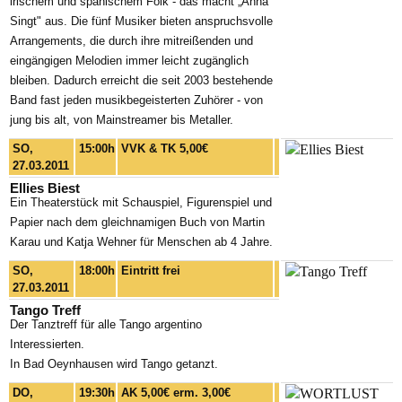
irischem und spanischem Folk - das macht „Anna
Singt" aus. Die fünf Musiker bieten anspruchsvolle
Arrangements, die durch ihre mitreißenden und
eingängigen Melodien immer leicht zugänglich
bleiben. Dadurch erreicht die seit 2003 bestehende
Band fast jeden musikbegeisterten Zuhörer - von
jung bis alt, von Mainstreamer bis Metaller.
SO,
15:00h
VVK & TK 5,00€
27.03.2011
Ellies Biest
Ein Theaterstück mit Schauspiel, Figurenspiel und
Papier nach dem gleichnamigen Buch von Martin
Karau und Katja Wehner für Menschen ab 4 Jahre.
SO,
18:00h
Eintritt frei
27.03.2011
Tango Treff
Der Tanztreff für alle Tango argentino
Interessierten.
In Bad Oeynhausen wird Tango getanzt.
DO,
19:30h
AK 5,00€ erm. 3,00€