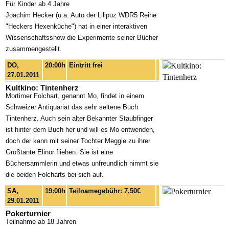
Für Kinder ab 4 Jahre
Joachim Hecker (u.a. Auto der Lilipuz WDR5 Reihe
"Heckers Hexenküche") hat in einer interaktiven
Wissenschaftsshow die Experimente seiner Bücher
zusammengestellt.
DO,
20:00h
Eintritt frei
27.01.2011
Kultkino: Tintenherz
Mortimer Folchart, genannt Mo, findet in einem
Schweizer Antiquariat das sehr seltene Buch
Tintenherz. Auch sein alter Bekannter Staubfinger
ist hinter dem Buch her und will es Mo entwenden,
doch der kann mit seiner Tochter Meggie zu ihrer
Großtante Elinor fliehen. Sie ist eine
Büchersammlerin und etwas unfreundlich nimmt sie
die beiden Folcharts bei sich auf.
SA,
19:00h
Teilnamegebühr: 7,50€
29.01.2011
Pokerturnier
Teilnahme ab 18 Jahren