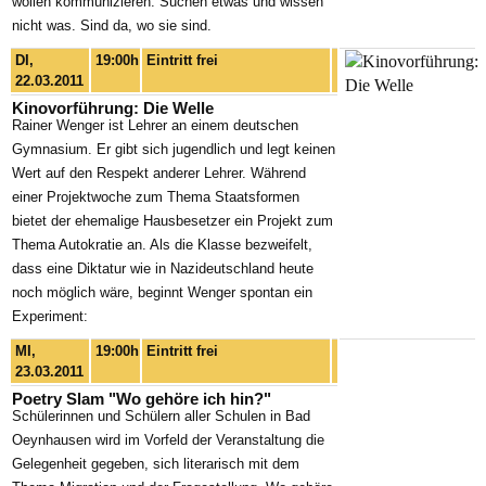
wollen kommunizieren. Suchen etwas und wissen
nicht was. Sind da, wo sie sind.
DI,
19:00h
Eintritt frei
22.03.2011
Kinovorführung: Die Welle
Rainer Wenger ist Lehrer an einem deutschen
Gymnasium. Er gibt sich jugendlich und legt keinen
Wert auf den Respekt anderer Lehrer. Während
einer Projektwoche zum Thema Staatsformen
bietet der ehemalige Hausbesetzer ein Projekt zum
Thema Autokratie an. Als die Klasse bezweifelt,
dass eine Diktatur wie in Nazideutschland heute
noch möglich wäre, beginnt Wenger spontan ein
Experiment:
MI,
19:00h
Eintritt frei
23.03.2011
Poetry Slam "Wo gehöre ich hin?"
Schülerinnen und Schülern aller Schulen in Bad
Oeynhausen wird im Vorfeld der Veranstaltung die
Gelegenheit gegeben, sich literarisch mit dem