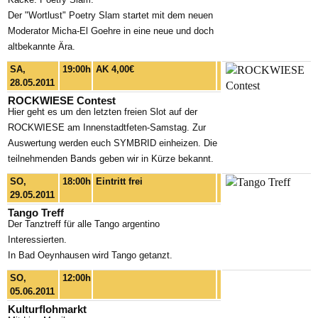
Der "Wortlust" Poetry Slam startet mit dem neuen
Moderator Micha-El Goehre in eine neue und doch
altbekannte Ära.
SA,
19:00h
AK 4,00€
28.05.2011
ROCKWIESE Contest
Hier geht es um den letzten freien Slot auf der
ROCKWIESE am Innenstadtfeten-Samstag. Zur
Auswertung werden euch SYMBRID einheizen. Die
teilnehmenden Bands geben wir in Kürze bekannt.
SO,
18:00h
Eintritt frei
29.05.2011
Tango Treff
Der Tanztreff für alle Tango argentino
Interessierten.
In Bad Oeynhausen wird Tango getanzt.
SO,
12:00h
05.06.2011
Kulturflohmarkt