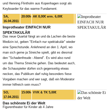
und Henning Flintholm aus Kopenhagen sorgt als
Keyboarder für das warme Fundament.
SA,
20:00h
AK 8,00€ erm. 6,00€
16.04.2011
Improtheater EINFACH NUR
SPEKTAKULÄR
Das neue Quartal fängt an und da Lachen die beste
Medizin ist, geben "Einfach nur spektakulär" wieder
eine Sprechstunde. Anlehnend an den 1. April, wo
man sich gerne ja Streiche spielt, gibt es diesmal
den "Schadenfreude - Abend". Es wird also rund
um das Thema Streiche gehen. Das bedeutet auch,
die Schauspieler dürfen sich gegenseitig etwas
necken, das Publikum darf ruhig besonders fiese
Vorgaben machen und wer sagt, daß ein Moderator
immer hilfreich sein muss?
SO,
15:00h
VVK & TK 5,00€
17.04.2011
Das schönste Ei der Welt
Figurentheater für Kinder ab 4 Jahre