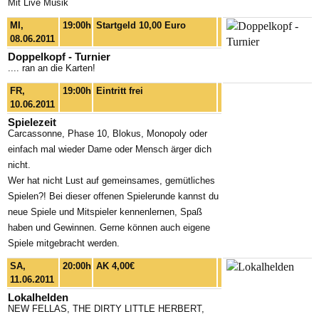
Mit Live Musik
MI,
19:00h
Startgeld 10,00 Euro
08.06.2011
Doppelkopf - Turnier
.... ran an die Karten!
FR,
19:00h
Eintritt frei
10.06.2011
Spielezeit
Carcassonne, Phase 10, Blokus, Monopoly oder
einfach mal wieder Dame oder Mensch ärger dich
nicht.
Wer hat nicht Lust auf gemeinsames, gemütliches
Spielen?! Bei dieser offenen Spielerunde kannst du
neue Spiele und Mitspieler kennenlernen, Spaß
haben und Gewinnen. Gerne können auch eigene
Spiele mitgebracht werden.
SA,
20:00h
AK 4,00€
11.06.2011
Lokalhelden
NEW FELLAS, THE DIRTY LITTLE HERBERT,