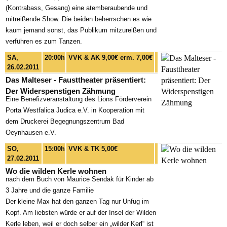
(Kontrabass, Gesang) eine atemberaubende und
mitreißende Show. Die beiden beherrschen es wie
kaum jemand sonst, das Publikum mitzureißen und
verführen es zum Tanzen.
SA,
20:00h
VVK & AK 9,00€ erm. 7,00€
26.02.2011
Das Malteser - Fausttheater präsentiert:
Der Widerspenstigen Zähmung
Eine Benefizveranstaltung des Lions Förderverein
Porta Westfalica Judica e.V. in Kooperation mit
dem Druckerei Begegnungszentrum Bad
Oeynhausen e.V.
SO,
15:00h
VVK & TK 5,00€
27.02.2011
Wo die wilden Kerle wohnen
nach dem Buch von Maurice Sendak für Kinder ab
3 Jahre und die ganze Familie
Der kleine Max hat den ganzen Tag nur Unfug im
Kopf. Am liebsten würde er auf der Insel der Wilden
Kerle leben, weil er doch selber ein „wilder Kerl“ ist