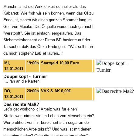
Manchmal ist die Wirklichkeit schneller als das
Kabarett: Wie froh wir sein können, wenn das Öl zu
Ende ist, sahen wir einen ganzen Sommer lang im
Golf von Mexiko. Die Ölquelle wurde auch gar nicht
"verstopft". Sie ist einfach leergelaufen. Das
Sicherheitskonzept der Firma BP basierte auf der
Tatsache, daß das Öl zu Ende geht: "Wat soll man
da noch stopfen? Laß et laufen..."
MI,
19:00h
Startgeld 10,00 Euro
12.01.2011
Doppelkopf - Turnier
.... ran an die Karten!
DO,
20:00h
VVK & AK 6,00€
13.01.2011
Das rechte Maß?
Let´s get workoholic! Arbeit: was für einen
Stellenwert nimmt sie im Leben von Menschen ein?
Wer profitiert von ihr, bereichert sich sogar an der
menschlichen Arbeitskraft? Und was ist mit denen
die keine finden? Oder die nicht arbeiten dürfen?