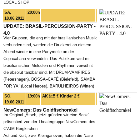
LOCAL SHOP
SA,
20:00h
18.06.2011
UPDATE: BRASIL-PERCUSSION-PARTY -
4.0
Vier Gruppen, die eng mit der brasilianischen Musik
verbunden sind, werden die Druckerei an diesem
Abend wieder in eine Partymeile an der
Copacabana verwandeln. Das Publikum wird mit
brasilianischen Melodien und Rhythmen verwöhnt
die absolut tanzbar sind. Mit DRUM-VAMPIRES
(Petershagen), BOSSA–CAFÉ (Bielefeld), SAMBA
FOR YA´ (Local Heroes), BARULHEIROS (Witten)
SO,
19:00h
AK 5 € Kinder 2 €
19.06.2011
NewComers: Das Goldfischorakel
Im Original „Ätsch, jetzt gründen wir eine Bank“
präsentiert von der Theatergruppe NewComers des
CVJM Bergkirchen.
Adi und Kurt, zwei Kleinganoven, haben die Nase