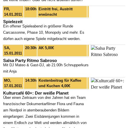
FR,
18:00h
Eintritt frei, Austritt
14.01.2011
erwünscht
Spielezeit
Ein offener Spieleabend in größerer Runde
Carcassonne, Phase 10, Monopoly und mehr. Es
dürfen auch eigene Spiele mitgebracht werden.
SA,
20:30h
AK 5,00€
15.01.2011
Salsa Party Ritmo Sabroso
Mit DJ Mateo & Gast-DJ, ab 21:00h Schnupperkurs
mit Anja
MO,
14:30h
Kostenbeitrag für Kaffee
17.01.2011
und Kuchen 4,00€
Kulturcafé 60+: Der weiße Planet
Über einen Zeitraum von drei Jahren hat ein Team
französischer Dokumentarfilmer Flora und Fauna
am Nordpol in atemberaubenden Bildern
eingefangen: Zwei Eisbärenjungen kommen in
einem Erdloch zur Welt und werden allmählich von