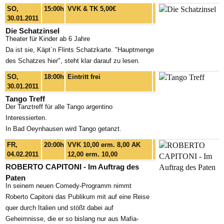
SO,
15:00h
VVK & TK 5,00€
30.01.2011
Die Schatzinsel
Theater für Kinder ab 6 Jahre
Da ist sie, Käpt`n Flints Schatzkarte. "Hauptmenge
des Schatzes hier", steht klar darauf zu lesen.
SO,
18:00h
Eintritt frei
30.01.2011
Tango Treff
Der Tanztreff für alle Tango argentino
Interessierten.
In Bad Oeynhausen wird Tango getanzt.
FR,
20:00h
VVK 10,00 erm. 8,00 AK
04.02.2011
12,00 erm. 10,00
ROBERTO CAPITONI - Im Auftrag des
Paten
In seinem neuen Comedy-Programm nimmt
Roberto Capitoni das Publikum mit auf eine Reise
quer durch Italien und stößt dabei auf
Geheimnisse, die er so bislang nur aus Mafia-