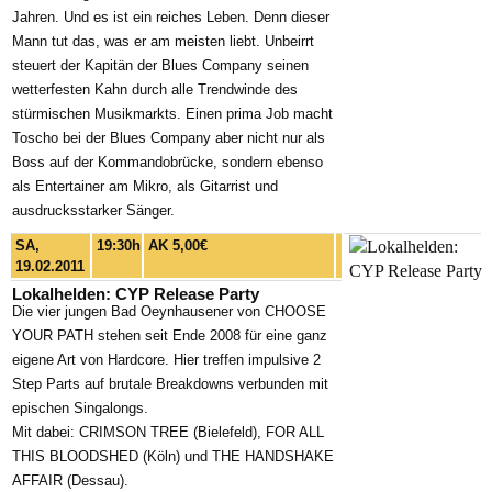
Jahren. Und es ist ein reiches Leben. Denn dieser
Mann tut das, was er am meisten liebt. Unbeirrt
steuert der Kapitän der Blues Company seinen
wetterfesten Kahn durch alle Trendwinde des
stürmischen Musikmarkts. Einen prima Job macht
Toscho bei der Blues Company aber nicht nur als
Boss auf der Kommandobrücke, sondern ebenso
als Entertainer am Mikro, als Gitarrist und
ausdrucksstarker Sänger.
SA,
19:30h
AK 5,00€
19.02.2011
Lokalhelden: CYP Release Party
Die vier jungen Bad Oeynhausener von CHOOSE
YOUR PATH stehen seit Ende 2008 für eine ganz
eigene Art von Hardcore. Hier treffen impulsive 2
Step Parts auf brutale Breakdowns verbunden mit
epischen Singalongs.
Mit dabei: CRIMSON TREE (Bielefeld), FOR ALL
THIS BLOODSHED (Köln) und THE HANDSHAKE
AFFAIR (Dessau).