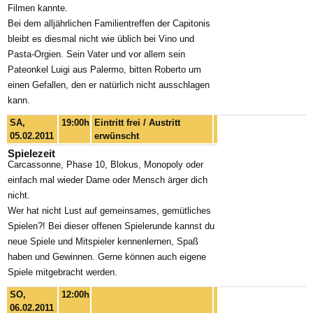
Filmen kannte.
Bei dem alljährlichen Familientreffen der Capitonis
bleibt es diesmal nicht wie üblich bei Vino und
Pasta-Orgien. Sein Vater und vor allem sein
Pateonkel Luigi aus Palermo, bitten Roberto um
einen Gefallen, den er natürlich nicht ausschlagen
kann.
SA,
19:00h
Eintritt frei / Austritt
05.02.2011
erwünscht
Spielezeit
Carcassonne, Phase 10, Blokus, Monopoly oder
einfach mal wieder Dame oder Mensch ärger dich
nicht.
Wer hat nicht Lust auf gemeinsames, gemütliches
Spielen?! Bei dieser offenen Spielerunde kannst du
neue Spiele und Mitspieler kennenlernen, Spaß
haben und Gewinnen. Gerne können auch eigene
Spiele mitgebracht werden.
SO,
12:00h
06.02.2011