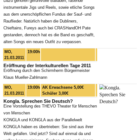
Dazu gehören gefühlvolle Balladen, rasende
instrumentale Jigs und Reels, sowie etliche Songs
aus dem unerschöpflichen Fundus der Sauf- und
Rauflieder. Natürlich haben die Dubliners,
Chieftains, Fureys auch bei CRASHandOH Pate
gestanden, dennoch hat es die Band es geschafft,
alten Songs ein neues Outfit zu verpassen.
MO,
19:00h
21.03.2011
Eröffnung der Interkulturellen Tage 2011
Eröffnung durch den Schirmherrn Bürgermeister
Klaus Mueller-Zahlmann
MO,
19:00h
AK Erwachsene 5,00€
21.03.2011
Schüler 3,00€
Kongla. Sprechen Sie Deutsch?
Eine Vorstellung des THEVO Theater für Menschen
von Menschen
KONGLA und KONGLA aus der Parallelwelt
KONGLA haben es übertrieben: Sie sind aus ihrer
Welt gefallen. Und jetzt? Sind auf einmal da und