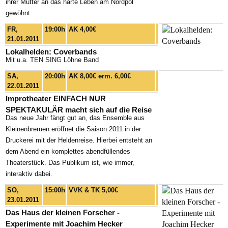
ihrer Mutter an das harte Leben am Nordpol
gewöhnt.
FR,
19:00h
AK 4,00€
21.01.2011
Lokalhelden: Coverbands
Mit u.a. TEN SING Löhne Band
SA,
20:00h
AK 8,00€ erm. 6,00€
22.01.2011
Improtheater EINFACH NUR
SPEKTAKULÄR macht sich auf die Reise
Das neue Jahr fängt gut an, das Ensemble aus
Kleinenbremen eröffnet die Saison 2011 in der
Druckerei mit der Heldenreise. Hierbei entsteht an
dem Abend ein komplettes abendfüllendes
Theaterstück. Das Publikum ist, wie immer,
interaktiv dabei.
SO,
15:00h
VVK & TK 5,00€
23.01.2011
Das Haus der kleinen Forscher -
Experimente mit Joachim Hecker