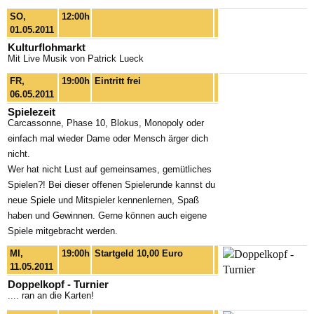
SO,
12:00h
01.05.2011
Kulturflohmarkt
Mit Live Musik von Patrick Lueck
FR,
19:00h
Eintritt frei
06.05.2011
Spielezeit
Carcassonne, Phase 10, Blokus, Monopoly oder
einfach mal wieder Dame oder Mensch ärger dich
nicht.
Wer hat nicht Lust auf gemeinsames, gemütliches
Spielen?! Bei dieser offenen Spielerunde kannst du
neue Spiele und Mitspieler kennenlernen, Spaß
haben und Gewinnen. Gerne können auch eigene
Spiele mitgebracht werden.
MI,
19:00h
Startgeld 10,00 Euro
11.05.2011
Doppelkopf - Turnier
.... ran an die Karten!