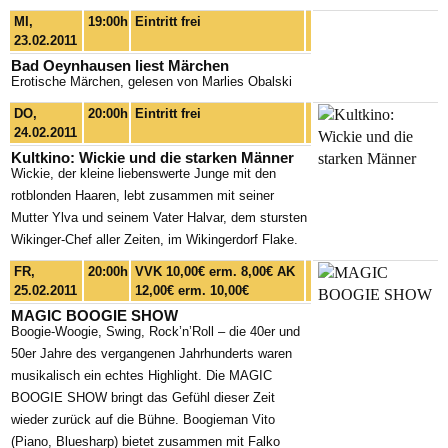
MI,
19:00h
Eintritt frei
23.02.2011
Bad Oeynhausen liest Märchen
Erotische Märchen, gelesen von Marlies Obalski
DO,
20:00h
Eintritt frei
24.02.2011
Kultkino: Wickie und die starken Männer
Wickie, der kleine liebenswerte Junge mit den
rotblonden Haaren, lebt zusammen mit seiner
Mutter Ylva und seinem Vater Halvar, dem stursten
Wikinger-Chef aller Zeiten, im Wikingerdorf Flake.
FR,
20:00h
VVK 10,00€ erm. 8,00€ AK
25.02.2011
12,00€ erm. 10,00€
MAGIC BOOGIE SHOW
Boogie-Woogie, Swing, Rock’n’Roll – die 40er und
50er Jahre des vergangenen Jahrhunderts waren
musikalisch ein echtes Highlight. Die MAGIC
BOOGIE SHOW bringt das Gefühl dieser Zeit
wieder zurück auf die Bühne. Boogieman Vito
(Piano, Bluesharp) bietet zusammen mit Falko