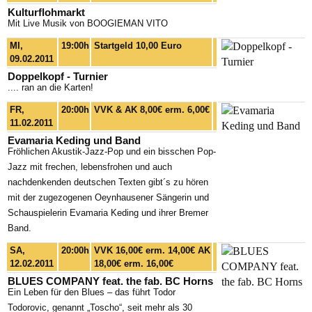
Kulturflohmarkt
Mit Live Musik von BOOGIEMAN VITO
MI,
19:00h
Startgeld 10,00 Euro
09.02.2011
Doppelkopf - Turnier
.... ran an die Karten!
FR,
20:00h
VVK & AK 8,00€ erm. 6,00€
11.02.2011
Evamaria Keding und Band
Fröhlichen Akustik-Jazz-Pop und ein bisschen Pop-
Jazz mit frechen, lebensfrohen und auch
nachdenkenden deutschen Texten gibt´s zu hören
mit der zugezogenen Oeynhausener Sängerin und
Schauspielerin Evamaria Keding und ihrer Bremer
Band.
SA,
20:00h
VVK 16,00€ erm. 14,00€ AK
12.02.2011
18,00€ erm. 16,00€
BLUES COMPANY feat. the fab. BC Horns
Ein Leben für den Blues – das führt Todor
Todorovic, genannt „Toscho“, seit mehr als 30