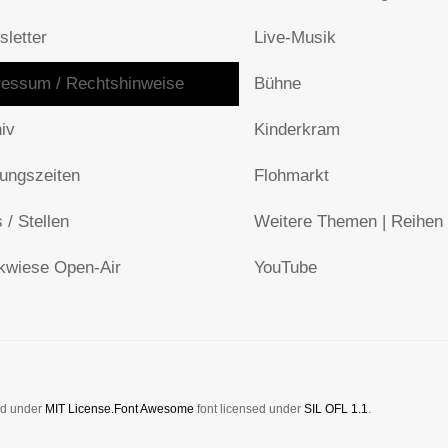
letter
Live-Musik
essum / Rechtshinweise
Bühne
iv
Kinderkram
ungszeiten
Flohmarkt
 / Stellen
Weitere Themen | Reihen
kwiese Open-Air
YouTube
sed under
MIT License.
Font Awesome
font licensed under
SIL OFL 1.1
.