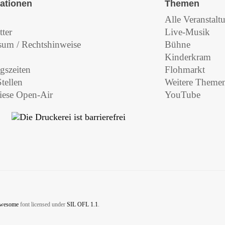
ationen
Themen
Alle Veranstalt
ter
Live-Musik
sum / Rechtshinweise
Bühne
Kinderkram
gszeiten
Flohmarkt
Stellen
Weitere Themen
ese Open-Air
YouTube
Awesome
font licensed under
SIL OFL 1.1
.