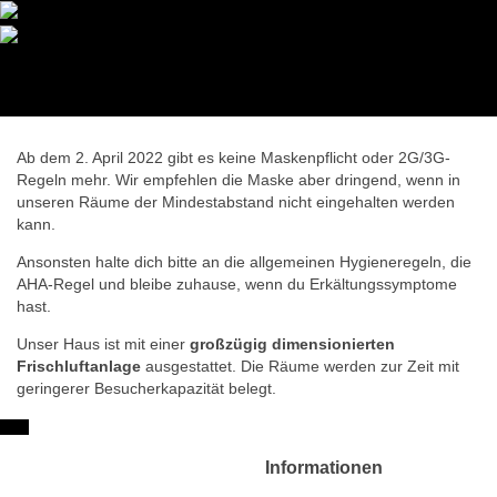
Veranstaltungen im Druckerei-
Druckerei Begegnungszentrum
e.V.
Saal
Ab dem 2. April 2022 gibt es keine Maskenpflicht oder 2G/3G-
Regeln mehr. Wir empfehlen die Maske aber dringend, wenn in
unseren Räume der Mindestabstand nicht eingehalten werden
kann.
Ansonsten halte dich bitte an die allgemeinen Hygieneregeln, die
AHA-Regel und bleibe zuhause, wenn du Erkältungssymptome
hast.
Unser Haus ist mit einer
großzügig dimensionierten
Frischluftanlage
ausgestattet. Die Räume werden zur Zeit mit
geringerer Besucherkapazität belegt.
Informationen