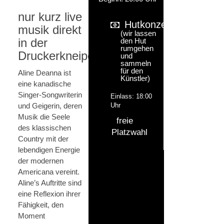
nur kurz live
Hutkonzert
musik direkt
(wir lassen
in der
den Hut
rumgehen
Druckerkneipe
und
sammeln
für den
Aline Deanna ist
Künstler)
eine kanadische
Singer-Songwriterin
Einlass: 18:00
und Geigerin, deren
Uhr
Musik die Seele
freie
des klassischen
Platzwahl
Country mit der
lebendigen Energie
der modernen
Americana vereint.
Aline’s Auftritte sind
eine Reflexion ihrer
Fähigkeit, den
Moment