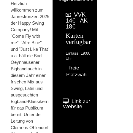
Herzlich
willkommen zum
VVK
Jahreskonzert 2025
14€
AK
der Happy Swing
18€
Company! Mit
Karten
"Come Fly with
verfügbar
me", "Afro Blue"
und "Just Like That"
Einlass: 19:00
u.a. hält die Bad
Uhr
Oeynhausener
freie
Bigband auch in
Platzwahl
diesem Jahr einen
frischen Mix aus
Swing, Latin und
ausgesuchten
Link zur
Bigband-Klassikern
Website
für das Publikum
bereit. Unter der
Leitung von
Clemens Ohlendorf