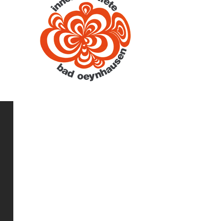
n zu
eder
n
ock.