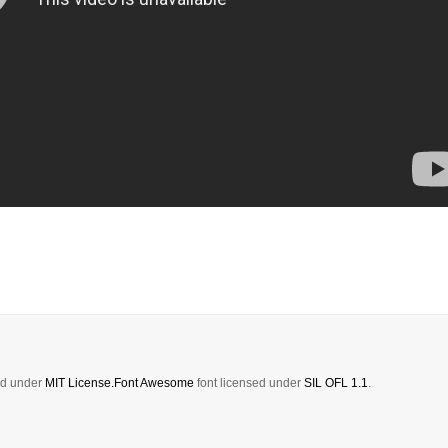
sed under
MIT License.
Font Awesome
font licensed under
SIL OFL 1.1
.