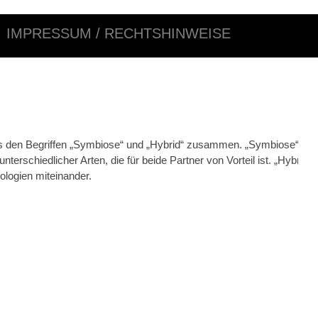
IMPRESSUM / RECHTSHINWEISE
us den Begriffen „Symbiose“ und „Hybrid“ zusammen. „Symbiose“
terschiedlicher Arten, die für beide Partner von Vorteil ist. „Hybrid“ i
logien miteinander.