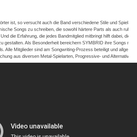
er ist, so versucht auch die Band verschiedene Stile und Spielarte
che Songs zu schreiben, die sowohl härtere Parts als auch ruhige,
 Und die Erfahrung, die jedes Bandmitglied mitbringt hilft dabei, die Li
zu gestalten. Als Besonderheit bereichern SYMBRID ihre Songs mit
Alle Mitglieder sind am Songwriting-Prozess beteiligt und allgemei
 Mischung aus diversen Metal-Spielarten, Progressive- und Alternative R