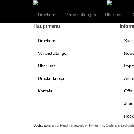
Der Onlinev
Druckerei
Veranstaltungen
Über uns
D
Hauptmenu
Infor
Druckerei
Such
Veranstaltungen
Newsl
Über uns
Impr
Druckerkneipe
Archi
Kontakt
Öffn
Jobs 
Rock
Bootstrap
is a front-end framework of Twitter, Inc. Code licensed und