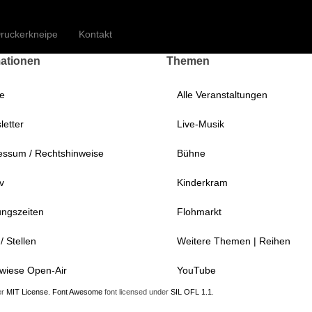
orverkauf ist für diese Veranstaltung beendet.
Druckerei Begegnungszentrum e.V.
ruckerkneipe
Kontakt
mationen
Themen
e
Alle Veranstaltungen
etter
Live-Musik
essum / Rechtshinweise
Bühne
v
Kinderkram
ungszeiten
Flohmarkt
/ Stellen
Weitere Themen | Reihen
wiese Open-Air
YouTube
er
MIT License.
Font Awesome
font licensed under
SIL OFL 1.1
.