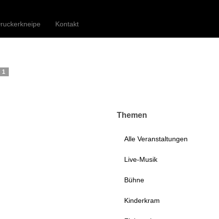
Druckerei Begegnungszentrum e.V.
ruckerkneipe
Kontakt
 1
Themen
Alle Veranstaltungen
Live-Musik
Bühne
Kinderkram