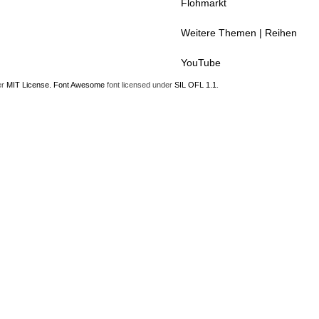
Flohmarkt
Weitere Themen | Reihen
YouTube
er
MIT License.
Font Awesome
font licensed under
SIL OFL 1.1
.