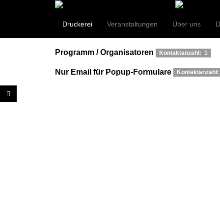
Gruppen
Kontaktanzahl: 5
Druckerei
Veranstaltungen
Über uns
D
Verein
Kontaktanzahl: 2
Programm / Organisatoren
Kontaktanzahl: 1
Nur Email für Popup-Formulare
Kontaktanzahl: